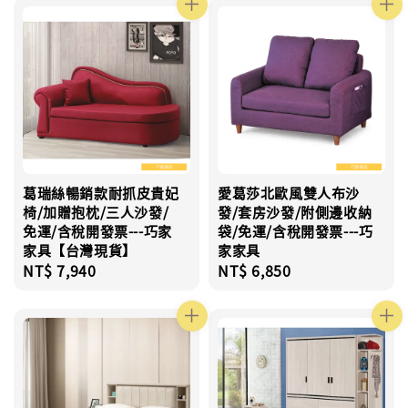
葛瑞絲暢銷款耐抓皮貴妃
愛葛莎北歐風雙人布沙
椅/加贈抱枕/三人沙發/
發/套房沙發/附側邊收納
免運/含稅開發票---巧家
袋/免運/含稅開發票---巧
家具【台灣現貨】
家家具
Regular
NT$ 7,940
Regular
NT$ 6,850
price
price