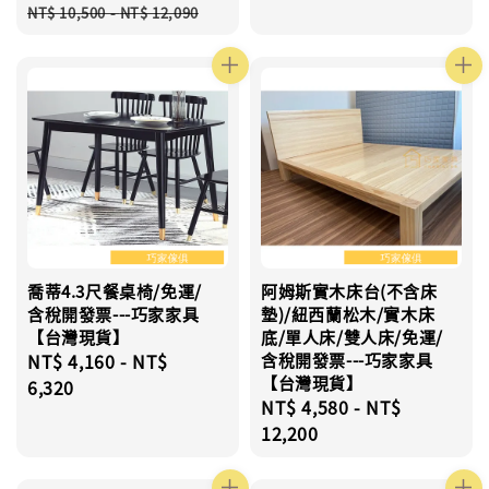
Regular
NT$ 10,500
-
NT$ 12,090
price
喬蒂4.3尺餐桌椅/免運/
阿姆斯實木床台(不含床
含稅開發票---巧家家具
墊)/紐西蘭松木/實木床
【台灣現貨】
底/單人床/雙人床/免運/
Regular
NT$ 4,160
-
NT$
含稅開發票---巧家家具
【台灣現貨】
price
6,320
Regular
NT$ 4,580
-
NT$
price
12,200