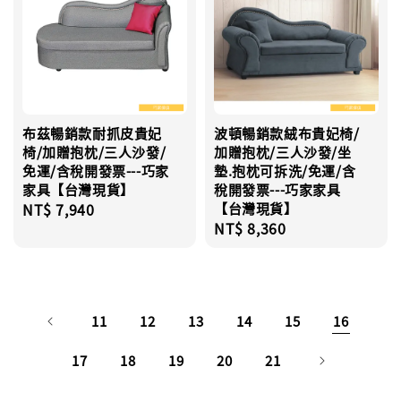
布茲暢銷款耐抓皮貴妃
波頓暢銷款絨布貴妃椅/
椅/加贈抱枕/三人沙發/
加贈抱枕/三人沙發/坐
免運/含稅開發票---巧家
墊.抱枕可拆洗/免運/含
家具【台灣現貨】
稅開發票---巧家家具
Regular
NT$ 7,940
【台灣現貨】
Regular
NT$ 8,360
price
price
11
12
13
14
15
16
17
18
19
20
21