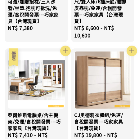
可選/加贈抱枕/三人沙
尺/雙人床/6抽床底/貓抓
發/坐墊.抱枕可拆洗/免
皮靠枕/免運/含稅開發
運/含稅開發票---巧家家
票---巧家家具【台灣現
具【台灣現貨】
貨】
Regular
NT$ 7,380
Regular
NT$ 6,600
-
NT$
price
price
10,600
優惠
亞爾維斯電腦桌/含主機
CJ奧德莉衣櫃組/免運/
架/免運/含稅開發票---巧
含稅開發票---巧家家具
家家具【台灣現貨】
【台灣現貨】
Sale
NT$ 7,410
-
NT$
Regular
NT$ 19,800
-
NT$