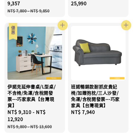
price
9,357
price
25,990
Regular
NT$ 7,800
-
NT$ 9,850
price
優惠
伊諾克延伸書桌/L型桌/
班諾暢銷款耐抓皮貴妃
不含椅/免運/含稅開發
椅/加贈抱枕/三人沙發/
票---巧家家具【台灣現
免運/含稅開發票---巧家
貨】
家具【台灣現貨】
Sale
NT$ 9,310
-
NT$
Regular
NT$ 7,940
price
12,920
price
Regular
NT$ 9,800
-
NT$ 13,600