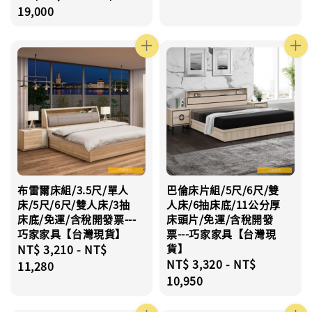
price
19,000
布雷爾床組/3.5尺/單人
巴倫床片組/5尺/6尺/雙
床/5尺/6尺/雙人床/3抽
人床/6抽床底/11公分厚
床底/免運/含稅開發票---
床頭片/免運/含稅開發
巧家家具【台灣現貨】
票---巧家家具【台灣現
Regular
NT$ 3,210
-
NT$
貨】
Regular
NT$ 3,320
-
NT$
price
11,280
price
10,950