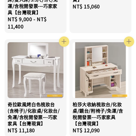
運/含稅開發票---巧家家
Regular
NT$ 15,060
具【台灣現貨】
price
Regular
NT$ 9,000
-
NT$
price
11,400
奇拉歐風烤白色梳妝台
柏莎大收納梳妝台/化妝
(含椅子)/化妝桌/化妝台/
桌/鏡台/附椅子/免運/含
免運/含稅開發票---巧家
稅開發票---巧家家具
家具【台灣現貨】
【台灣現貨】
Regular
NT$ 11,180
Regular
NT$ 12,090