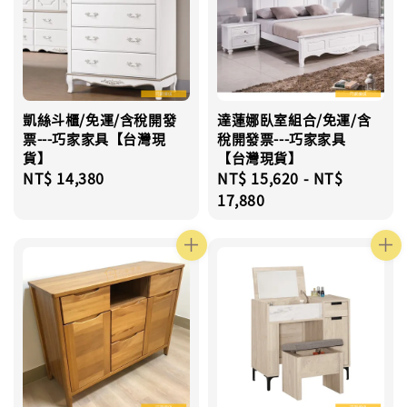
凱絲斗櫃/免運/含稅開發
達蓮娜臥室組合/免運/含
票---巧家家具【台灣現
稅開發票---巧家家具
貨】
【台灣現貨】
Regular
NT$ 14,380
Regular
NT$ 15,620
-
NT$
price
price
17,880