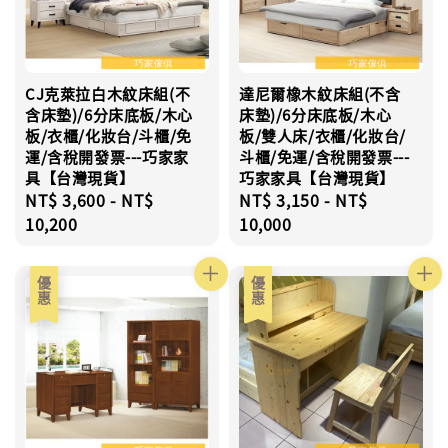
CJ克萊拉白木紋床組(不
達尼爾橡木紋床組(不含
含床墊)/6分床底板/木心
床墊)/6分床底板/木心
板/衣櫃/化妝台/斗櫃/免
板/雙人床/衣櫃/化妝台/
運/含稅開發票---巧家家
斗櫃/免運/含稅開發票---
具【台灣現貨】
巧家家具【台灣現貨】
Regular
NT$ 3,600
-
NT$
Regular
NT$ 3,150
-
NT$
price
10,200
price
10,000
優惠
優惠