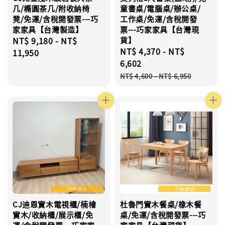
几/橢圓茶几/附收納椅
童書桌/電腦桌/辦公桌/
凳/免運/含稅開發票---巧
工作桌/免運/含稅開發
家家具【台灣製造】
票---巧家家具【台灣現
Regular
NT$ 9,180
-
NT$
貨】
Sale
NT$ 4,370
-
NT$
price
11,950
price
6,602
Regular
NT$ 4,600
-
NT$ 6,950
price
CJ迪恩實木電視櫃/楠檜
杜魯門實木餐桌/橡木餐
實木/收納櫃/展示櫃/免
桌/免運/含稅開發票---巧