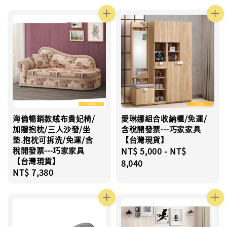
price
海倫暢銷款絨布貴妃椅/
愛琳娜組合收納櫃/免運/
加贈抱枕/三人沙發/坐
含稅開發票---巧家家具
墊.抱枕可拆洗/免運/含
【台灣現貨】
稅開發票---巧家家具
Regular
NT$ 5,000
-
NT$
【台灣現貨】
price
8,040
Regular
NT$ 7,380
price