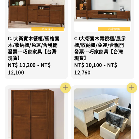
CJ大衛實木餐櫃/楠檜實
CJ大衛實木電視櫃/展示
木/收納櫃/免運/含稅開
櫃/收納櫃/免運/含稅開
發票---巧家家具【台灣
發票---巧家家具【台灣
現貨】
現貨】
Regular
NT$ 10,200
-
NT$
Regular
NT$ 10,100
-
NT$
price
12,100
price
12,760