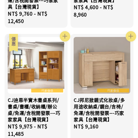
運/含稅開發票---巧家家
家家具【台灣現貨】
具【台灣現貨】
Regular
NT$ 4,600
-
NT$
Regular
NT$ 9,760
-
NT$
price
8,960
price
12,450
優惠
CJ迪恩半實木書桌系列/
CJ邦尼掀鏡式化妝桌/多
書桌/書櫃/收納櫃/辦公
用途收納桌/鏡台/含椅/
桌/免運/含稅開發票---巧
免運/含稅開發票---巧家
家家具【台灣現貨】
家具【台灣現貨】
Sale
NT$ 9,975
-
NT$
Regular
NT$ 9,160
price
11,485
price