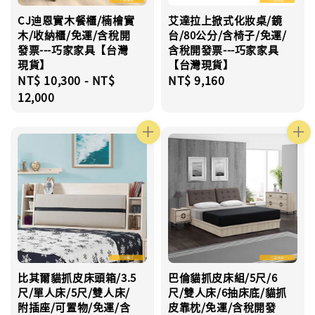
CJ迪恩實木餐櫃/楠檜實
艾達拉上掀式化妝桌/鏡
木/收納櫃/免運/含稅開
台/80公分/含椅子/免運/
發票---巧家家具【台灣
含稅開發票---巧家家具
現貨】
【台灣現貨】
Regular
NT$ 10,300
-
NT$
Regular
NT$ 9,160
price
12,000
price
比其爾貓抓皮床頭箱/3.5
巴倫貓抓皮床組/5尺/6
尺/單人床/5尺/雙人床/
尺/雙人床/6抽床底/貓抓
附插座/可置物/免運/含
皮靠枕/免運/含稅開發