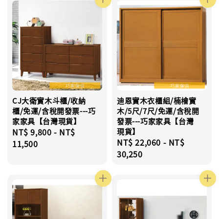
CJ大衛實木斗櫃/收納
迪恩實木衣櫃組/楠檜實
櫃/免運/含稅開發票---巧
木/5尺/7尺/免運/含稅開
家家具【台灣現貨】
發票---巧家家具【台灣
Regular
NT$ 9,800
-
NT$
現貨】
Regular
NT$ 22,060
-
NT$
price
11,500
price
30,250