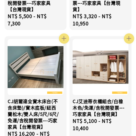
稅開發票---巧家家具
票---巧家家具【台灣現
【台灣現貨】
貨】
Regular
NT$ 5,500
-
NT$
Regular
NT$ 3,320
-
NT$
price
7,300
price
10,950
CJ胡爾達全實木床台(不
CJ艾迪蒂衣櫃組合/白橡
含床墊)/實木底板/紐西
木色/免運/含稅開發票---
蘭松木/雙人床/5尺/6尺/
巧家家具【台灣現貨】
免運/含稅開發票---巧家
Regular
NT$ 5,100
-
NT$
家具【台灣現貨】
price
10,400
Regular
NT$ 16,200
-
NT$