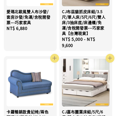
愛瑪北歐風雙人布沙發/
CJ布茲貓抓皮床組/3.5
套房沙發/免運/含稅開發
尺/單人床/5尺/6尺/雙人
票---巧家家具
床/3抽床底/床邊櫃/免
Regular
NT$ 6,880
運/含稅開發票---巧家家
具【台灣現貨】
price
Regular
NT$ 5,000
-
NT$
price
9,600
卡蘿暢銷款貴妃椅/兩色
CJ嘉布麗葉床組/5尺/6