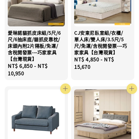
愛琳諾貓抓皮床組/5尺/6
CJ安東尼臥室組/衣櫃/
尺/6抽床底/貓抓皮靠枕/
單人床/雙人床/3.5尺/5
床頭內附2片隔板/免運/
尺/免運/含稅開發票---巧
含稅開發票---巧家家具
家家具【台灣現貨】
【台灣現貨】
Regular
NT$ 4,850
-
NT$
Regular
NT$ 6,850
-
NT$
price
15,670
price
10,950