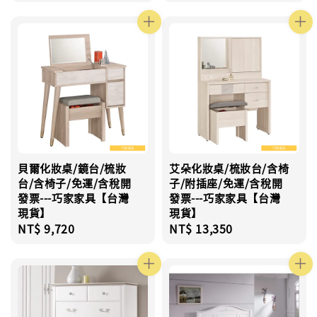
price
price
貝爾化妝桌/鏡台/梳妝
艾朵化妝桌/梳妝台/含椅
台/含椅子/免運/含稅開
子/附插座/免運/含稅開
發票---巧家家具【台灣
發票---巧家家具【台灣
現貨】
現貨】
Regular
NT$ 9,720
Regular
NT$ 13,350
price
price