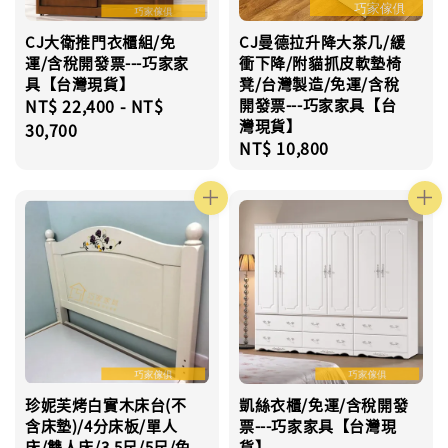
CJ大衛推門衣櫃組/免
CJ曼德拉升降大茶几/緩
運/含稅開發票---巧家家
衝下降/附貓抓皮軟墊椅
具【台灣現貨】
凳/台灣製造/免運/含稅
Regular
NT$ 22,400
-
NT$
開發票---巧家家具【台
灣現貨】
price
30,700
Regular
NT$ 10,800
price
珍妮芙烤白實木床台(不
凱絲衣櫃/免運/含稅開發
含床墊)/4分床板/單人
票---巧家家具【台灣現
床/雙人床/3.5尺/5尺/免
貨】