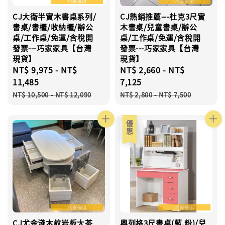
CJ大衛半實木書桌系列/
CJ熱銷推薦---杜克3尺實
書桌/書櫃/收納櫃/辦公
木書桌/兒童書桌/辦公
桌/工作桌/免運/含稅開
桌/工作桌/免運/含稅開
發票---巧家家具【台灣
發票---巧家家具【台灣
現貨】
現貨】
Sale
NT$ 9,975
-
NT$
Sale
NT$ 2,660
-
NT$
price
11,485
price
7,125
Regular
Regular
NT$ 10,500
-
NT$ 12,090
NT$ 2,800
-
NT$ 7,500
price
price
優惠
CJ尤金淺木紋岩板大茶
奧列格3尺書桌(藍.粉)/兒