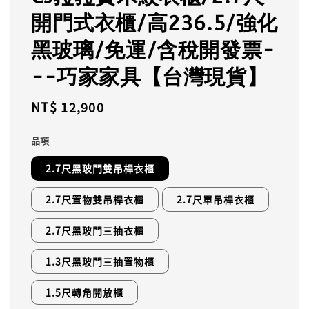
開門式衣櫃/高236.5/強化
黑玻璃/免運/含稅開發票-
--巧家家具【台灣現貨】
Regular
NT$ 12,900
price
品項
2.7尺黑玻門雙吊桿衣櫃
2.7尺置物雙吊桿衣櫃
2.7尺單吊桿衣櫃
2.7尺黑玻門三抽衣櫃
1.3尺黑玻門三抽置物櫃
1.5尺轉角開放櫃