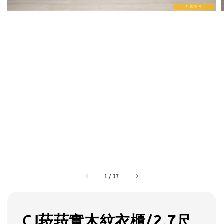
1
/
17
CJ菈菈實木紋衣櫃/2.7尺