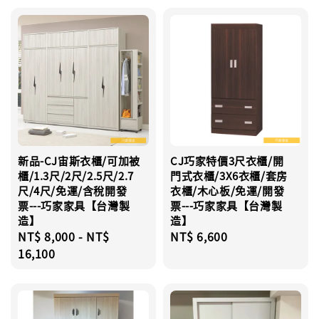
新品-CJ宙斯衣櫃/可加被
CJ巧家特價3尺衣櫃/開
櫃/1.3尺/2尺/2.5尺/2.7
門式衣櫃/3X6衣櫃/套房
尺/4尺/免運/含稅開發
衣櫃/木心板/免運/開發
票---巧家家具【台灣製
票---巧家家具【台灣製
造】
造】
Regular
NT$ 8,000
-
NT$
Regular
NT$ 6,600
price
16,100
price