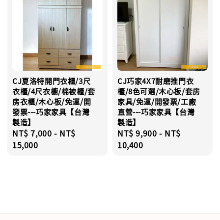
CJ夏洛特開門衣櫃/3尺
CJ巧家4X7耐磨推門衣
衣櫃/4尺衣櫥/棉被櫃/套
櫃/8色可選/木心板/套房
房衣櫃/木心板/免運/開
家具/免運/開發票/工廠
發票---巧家家具【台灣
直營---巧家家具【台灣
製造】
製造】
Regular
NT$ 7,000
-
NT$
Regular
NT$ 9,900
-
NT$
price
15,000
price
10,400