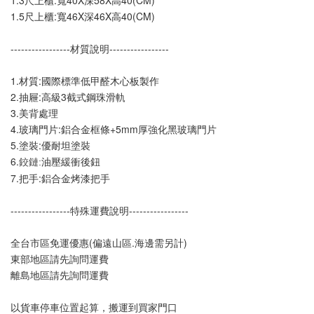
1.3尺上櫃:寬40X深58X高40(CM)
1.5尺上櫃:寬46X深46X高40(CM)
-----------------材質說明-----------------
1.材質:國際標準低甲醛木心板製作
2.抽屜:高級3截式鋼珠滑軌
3.美背處理
4.玻璃門片:鋁合金框條+5mm厚強化黑玻璃門片
5.塗裝:優耐坦塗裝
6.
油壓緩衝後鈕
鉸鏈:
7.把手:鋁合金烤漆把手
-----------------特殊運費說明-----------------
全台市區免運優惠(偏遠山區.海邊需另計)
東部地區請先詢問運費
離島地區請先詢問運費
以貨車停車位置起算，搬運到買家門口