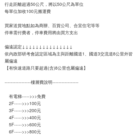
行走距離超過50公尺，將以50公尺為單位
每單位加收100元搬運費
買家送貨地點如為商辦、百貨公司、合宜住宅等等
停車需付費者，停車費用將由買方支出
偏遠認定↓↓↓↓↓↓↓↓↓↓↓↓↓↓↓
依內政部研考會認定區域為主與距離國道1、國道3交流道8公里外皆
屬偏遠
【有快速道路只要超過(含)8公里也屬偏遠】
-----------------樓層費說明-----------------
　有電梯----->>>免費
　2F----->>>100元
　3F----->>>200元
　4F----->>>400元
　5F----->>>600元
　6F----->>>800元