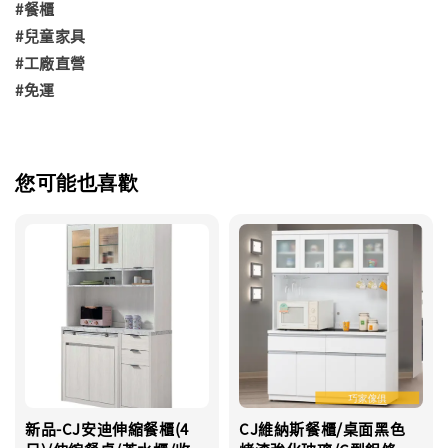
#餐櫃
#兒童家具
#工廠直營
#免運
您可能也喜歡
新品-CJ安迪伸縮餐櫃(4
CJ維納斯餐櫃/桌面黑色