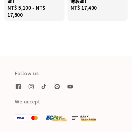
造】
灣製造】
Regular
NT$ 5,100
-
NT$
Regular
NT$ 17,400
price
17,800
price
Follow us
We accept