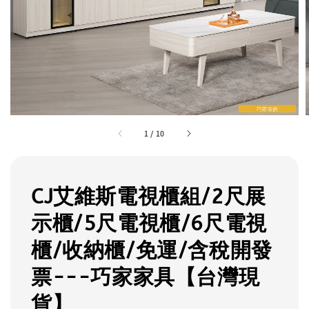
1
/
10
CJ艾維斯電視櫃組/2尺展
示櫃/5尺電視櫃/6尺電視
櫃/收納櫃/免運/含稅開發
票---巧家家具【台灣現
貨】