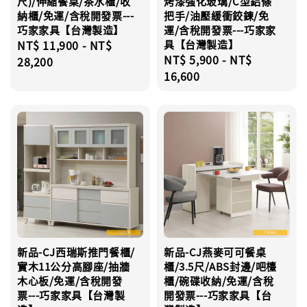
尺)/伸縮餐桌/茶水櫃/收
烤漆強化玻璃/C型鋁條
納櫃/免運/含稅開發票---
把手/油壓緩衝鉸鍊/免
巧家家具【台灣製造】
運/含稅開發票---巧家家
Regular
NT$ 11,900
-
NT$
具【台灣製造】
Regular
NT$ 5,900
-
NT$
price
28,200
price
16,600
新品-CJ西瑞斯推門餐櫃/
新品-CJ燕麥可可餐桌
實木11公分高腳座/抽牆
櫃/3.5尺/ABS封邊/吧檯
木心板/免運/含稅開發
櫃/碗碟收納/免運/含稅
票---巧家家具【台灣製
開發票---巧家家具【台