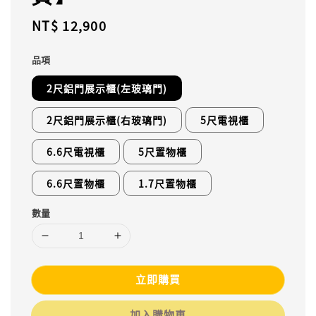
Regular
NT$ 12,900
price
品項
2尺鋁門展示櫃(左玻璃門)
2尺鋁門展示櫃(右玻璃門)
5尺電視櫃
6.6尺電視櫃
5尺置物櫃
6.6尺置物櫃
1.7尺置物櫃
數量
立即購買
加入購物車