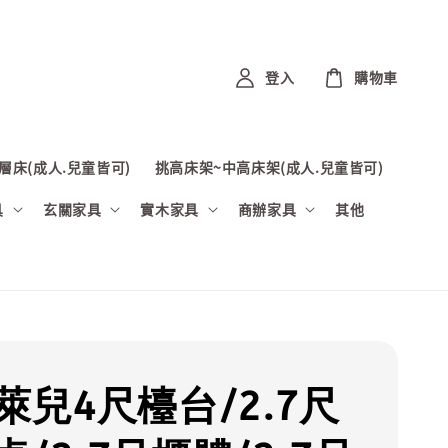
登入
購物車
層床(成人.兒童皆可)
挑高床架~中高床架(成人.兒童皆可)
具
玄關家具
實木家具
商辦家具
其他
克萊兒4尺檯台/2.7尺