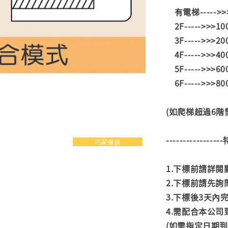
有電梯----->
2F----->>>1
3F----->>>2
4F----->>>4
5F----->>>6
6F----->>>8
(如爬梯超過6
---------------
1.下標前請詳
2.下標前請先
3.下標後3天
4.需配合本公
(如需指定日期