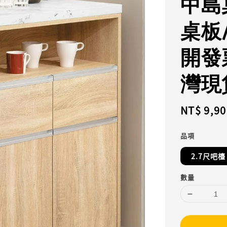
中島桌
桌板
開發
灣現
Regular
NT$ 9,90
price
品項
2.7尺吧檯
數量