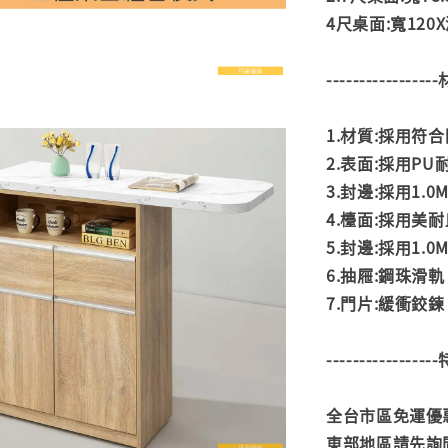
4尺桌面:寬120X深
---------------
1.材質:採用符
2.表面:採用P
3.封邊:採用1.
4.檯面:採用美
5.封邊:採用1.
6.抽屜:鋼珠滑軌
7.門片:緩衝鉸鍊
---------------
全台市區免運優惠
東部地區請先詢