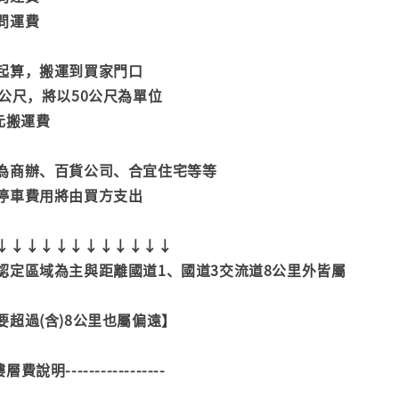
問運費
起算，搬運到買家門口
公尺，將以50公尺為單位
元搬運費
為商辦、百貨公司、合宜住宅等等
停車費用將由買方支出
↓↓↓↓↓↓↓↓↓↓↓↓
認定區域為主與距離國道1、國道3交流道8公里外皆屬
超過(含)8公里也屬偏遠】
--樓層費說明-----------------