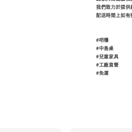
我們致力於提供
配送時間上如有
#吧檯
#中島桌
#兒童家具
#工廠直營
#免運