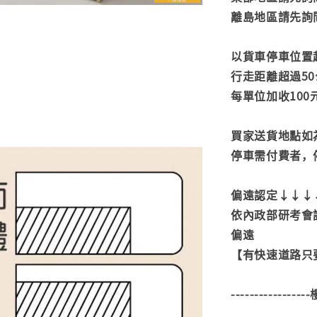
離島地區請先詢
以貨車停車位置
行走距離超過50
每單位加收100
買家送貨地點如
停車需付費者，
偏遠認定↓↓↓
依內政部研考會
偏遠
【有快速道路只要
---------------