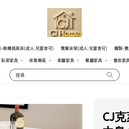
-梯櫃挑高床(成人.兒童皆可)
雙層床架(成人.兒童皆可)
鐵製-雙
臥室家具
床墊專區
客廳家具
餐廳家具
書房家
搜尋
CJ