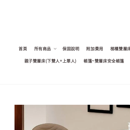
首頁
所有商品
保固說明
附加費用
梯櫃雙層床
親子雙層床(下雙人+上單人)
帳篷~雙層床安全帳篷