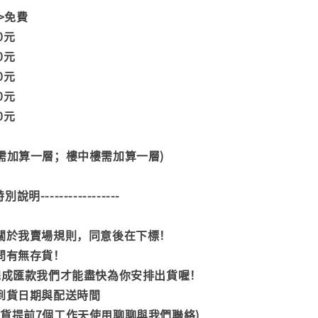
>>免費
00元
00元
00元
00元
00元
階需加算一層；樓中樓需加算一層)
--特別說明-----------------
閱關於我賣場規則，同意後在下標！
詢問有無存貨！
內完成匯款我們才能盡快為你安排出貨喔！
司到貨日期與配送時間
到貨提前7個工作天使用聊聊與我們聯絡)