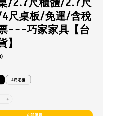
/2.7尺櫃體/2.7尺
/4尺桌板/免運/含稅
票---巧家家具【台
貨】
0
4尺吧檯
立即購買