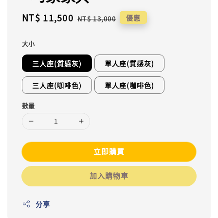
Sale
NT$ 11,500
Regular
優惠
NT$ 13,000
price
price
大小
三人座(質感灰)
單人座(質感灰)
三人座(咖啡色)
單人座(咖啡色)
數量
立即購買
加入購物車
分享