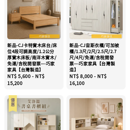
新品-CJ卡特實木床台/床
新品-CJ宙斯衣櫃/可加被
位4段可調高度/1.2公分
櫃/1.3尺/2尺/2.5尺/2.7
厚實木床板/南洋木實木/
尺/4尺/免運/含稅開發
免運/含稅開發票---巧家
票---巧家家具【台灣製
家具【台灣製造】
造】
Regular
NT$ 5,600
-
NT$
Regular
NT$ 8,000
-
NT$
price
15,200
price
16,100
優惠