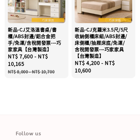
新品-CJ艾洛溫書桌/書
新品-CJ克蘿米3.5尺/5尺
櫃/ABS封邊/鋁合金把
收納側櫃床組/ABS封邊/
手/免運/含稅開發票---巧
床側櫃/抽屜床底/免運/
家家具【台灣製造】
含稅開發票---巧家家具
Sale
NT$ 7,600
-
NT$
【台灣製造】
Regular
NT$ 4,200
-
NT$
price
10,165
price
10,600
Regular
NT$ 8,000
-
NT$ 10,700
price
Follow us