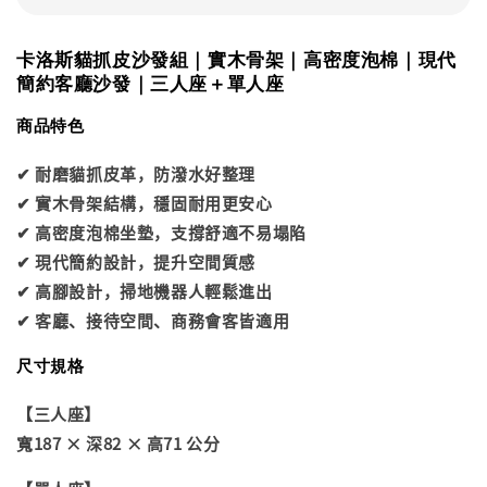
卡洛斯貓抓皮沙發組｜實木骨架｜高密度泡棉｜現代
簡約客廳沙發｜三人座＋單人座
商品特色
✔ 耐磨貓抓皮革，防潑水好整理
✔ 實木骨架結構，穩固耐用更安心
✔ 高密度泡棉坐墊，支撐舒適不易塌陷
✔ 現代簡約設計，提升空間質感
✔ 高腳設計，掃地機器人輕鬆進出
✔ 客廳、接待空間、商務會客皆適用
尺寸規格
【三人座】
寬187 × 深82 × 高71 公分