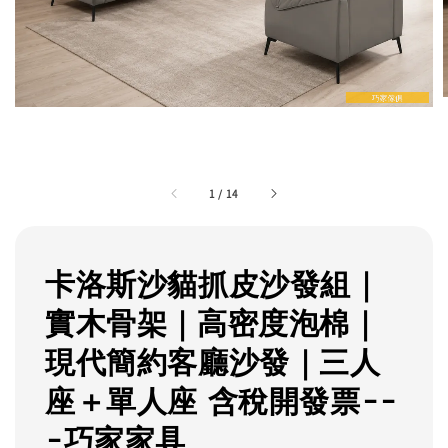
1
/
14
卡洛斯沙貓抓皮沙發組｜
實木骨架｜高密度泡棉｜
現代簡約客廳沙發｜三人
座＋單人座 含稅開發票--
-巧家家具