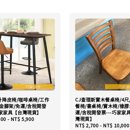
升降皮椅/咖啡桌椅/工作
CJ查理斯實木餐桌椅/4尺/
金腳架/免運/含稅開發
餐椅/書桌椅/實木椅/橡膠
巧家家具【台灣現貨】
運/含稅開發票---巧家家
灣現貨】
r
800
-
NT$ 5,900
Regular
NT$ 2,700
-
NT$ 10,000