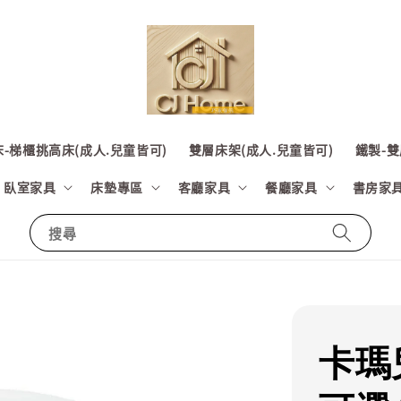
-梯櫃挑高床(成人.兒童皆可)
雙層床架(成人.兒童皆可)
鐵製-雙
臥室家具
床墊專區
客廳家具
餐廳家具
書房家
搜尋
卡瑪