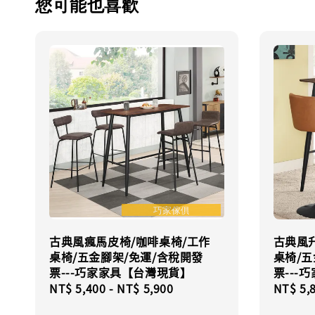
您可能也喜歡
古典風瘋馬皮椅/咖啡桌椅/工作
古典風
桌椅/五金腳架/免運/含稅開發
桌椅/五
票---巧家家具【台灣現貨】
票---
Regular
NT$ 5,400
-
NT$ 5,900
Regula
NT$ 5,
price
price