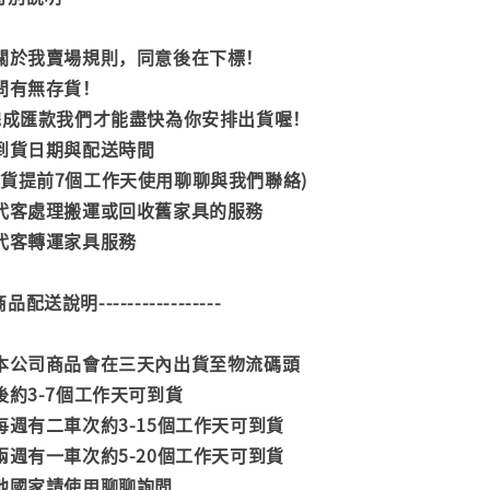
閱關於我賣場規則，同意後在下標！
詢問有無存貨！
內完成匯款我們才能盡快為你安排出貨喔！
司到貨日期與配送時間
到貨提前7個工作天使用聊聊與我們聯絡)
供代客處理搬運或回收舊家具的服務
供代客轉運家具服務
--商品配送說明-----------------
款本公司商品會在三天內出貨至物流碼頭
後約3-7個工作天可到貨
每週有二車次約3-15個工作天可到貨
兩週有一車次約5-20個工作天可到貨
其他國家請使用聊聊詢問