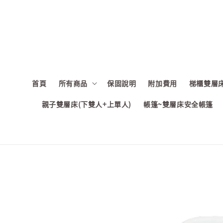
首頁
所有商品
保固說明
附加費用
梯櫃雙層床
親子雙層床(下雙人+上單人)
帳篷~雙層床安全帳篷