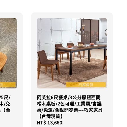
5尺/
阿芙拉6尺餐桌/3公分厚紐西蘭
木/免
松木桌板/2色可選/工業風/會議
具【台
桌/免運/含稅開發票---巧家家具
【台灣現貨】
Regular
NT$ 13,660