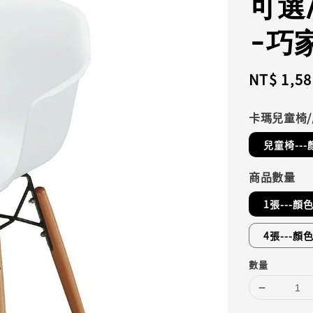
可選
-巧
Regular
NT$ 1,58
price
卡瑪兒童椅
兒童椅--
商品數量
1張---顏
4張---顏
數量