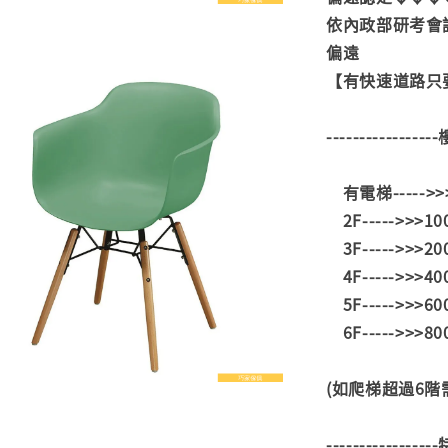
依內政部研考會
偏遠
【有快速道路只要
---------------
有電梯----->
2F----->>>1
3F----->>>2
4F----->>>4
5F----->>>6
6F----->>>8
(如爬梯超過6
---------------