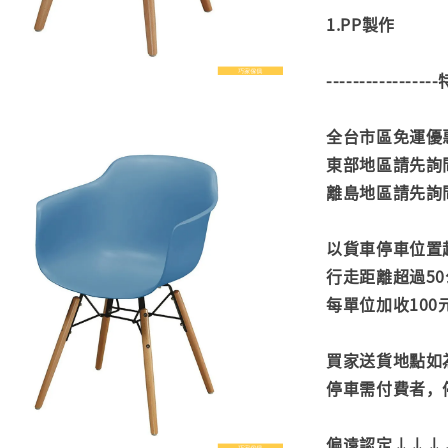
1.PP製作
---------------
全台市區免運優惠
東部地區請先詢
離島地區請先詢
以貨車停車位置
行走距離超過50
每單位加收100
買家送貨地點如
停車需付費者，
偏遠認定↓↓↓