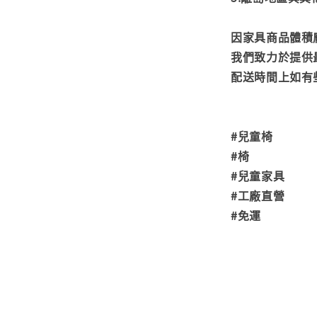
因家具商品體積
我們致力於提供
配送時間上如有
#兒童椅
#椅
#兒童家具
#工廠直營
#免運