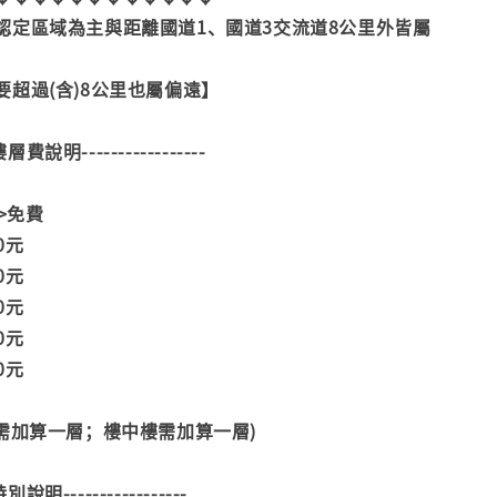
認定區域為主與距離國道1、國道3交流道8公里外皆屬
超過(含)8公里也屬偏遠】
--樓層費說明-----------------
>>免費
00元
00元
00元
00元
00元
階需加算一層；樓中樓需加算一層)
--特別說明-----------------