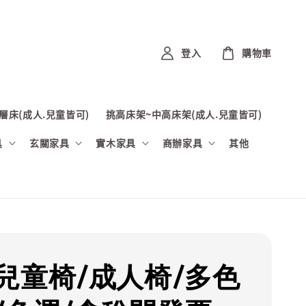
登入
購物車
層床(成人.兒童皆可)
挑高床架~中高床架(成人.兒童皆可)
具
玄關家具
實木家具
商辦家具
其他
兒童椅/成人椅/多色