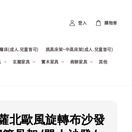
登入
購物車
層床(成人.兒童皆可)
挑高床架~中高床架(成人.兒童皆可)
具
玄關家具
實木家具
商辦家具
其他
卡蘿北歐風旋轉布沙發