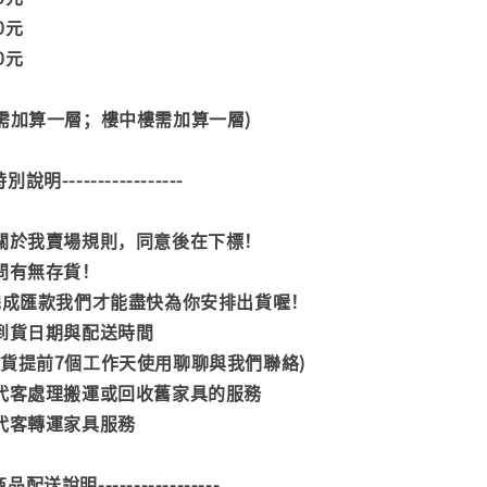
00元
00元
階需加算一層；樓中樓需加算一層)
--特別說明-----------------
閱關於我賣場規則，同意後在下標！
詢問有無存貨！
內完成匯款我們才能盡快為你安排出貨喔！
司到貨日期與配送時間
到貨提前7個工作天使用聊聊與我們聯絡)
供代客處理搬運或回收舊家具的服務
供代客轉運家具服務
--商品配送說明-----------------