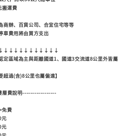
元搬運費
為商辦、百貨公司、合宜住宅等等
停車費用將由買方支出
↓↓↓↓↓↓↓↓↓↓↓↓
認定區域為主與距離國道1、國道3交流道8公里外皆屬
超過(含)8公里也屬偏遠】
--樓層費說明-----------------
>>免費
00元
00元
00元