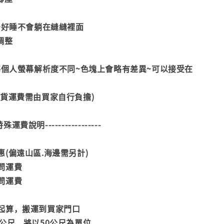
床~好睡不會躺在縫縫裡面
調整
因每個人螢幕解析度不同~色塊上會略有差異~可以接受在
換貨運費需由買家自行負擔)
--特殊運費說明-----------------
(偏遠山區.海邊需另計)
問運費
問運費
起算，搬運到買家門口
公尺，將以50公尺為單位