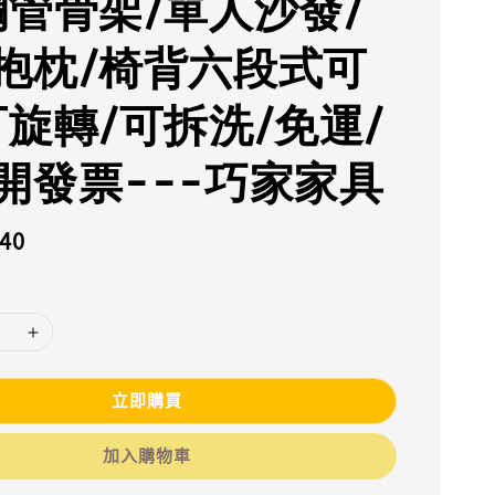
鋼管骨架/單人沙發/
抱枕/椅背六段式可
可旋轉/可拆洗/免運/
開發票---巧家家具
340
立即購買
加入購物車