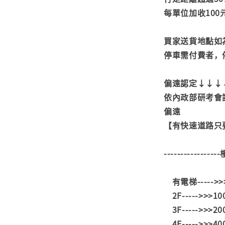
每單位加收100
買家送貨地點如
停車需付費者，
偏遠認定↓↓↓
依內政部研考會
偏遠
【有快速道路只要
---------------
有電梯----->
2F----->>>1
3F----->>>2
4F----->>>4