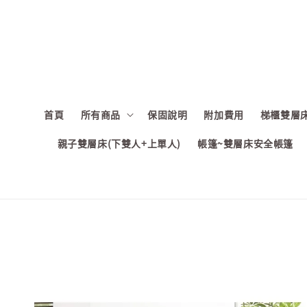
首頁
所有商品
保固說明
附加費用
梯櫃雙層床
親子雙層床(下雙人+上單人)
帳篷~雙層床安全帳篷