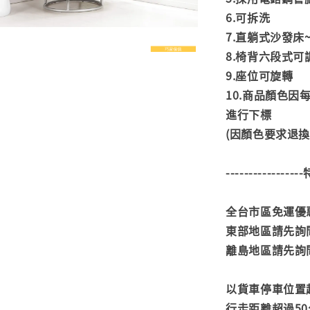
6.可拆洗
7.直躺式沙發
8.椅背六段式可
9.座位可旋轉
10.商品顏色
進行下標
(因顏色要求退
---------------
全台市區免運優惠
東部地區請先詢
離島地區請先詢
以貨車停車位置
行走距離超過50