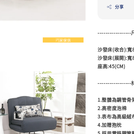
分享
---------------
沙發床(收合):寬8
沙發床(展開):寬8
座高:45(CM)
---------------
1.整體為鋼管骨
2.高密度泡棉
3.表布為高級絨
4.加贈抱枕
5.採用電鉻鋼管