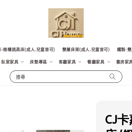
-梯櫃挑高床(成人.兒童皆可)
雙層床架(成人.兒童皆可)
鐵製-雙
臥室家具
床墊專區
客廳家具
餐廳家具
書房家
搜尋
CJ