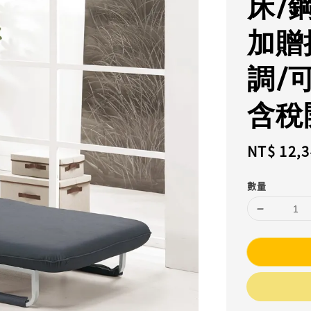
床/
加贈
調/
含稅
Regular
NT$ 12,
price
數量