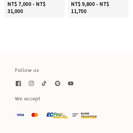
Regular
NT$ 7,000
-
NT$
Regular
NT$ 9,800
-
NT$
price
31,000
price
11,700
Follow us
We accept