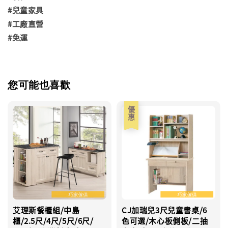
#兒童家具
#工廠直營
#免運
您可能也喜歡
優惠
艾理斯餐櫃組/中島
CJ加瑞兒3尺兒童書桌/6
櫃/2.5尺/4尺/5尺/6尺/
色可選/木心板側板/二抽