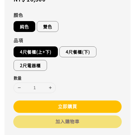
price
顏色
純色
雙色
品項
4尺餐櫃(上+下)
4尺餐櫃(下)
2尺電器櫃
數量
立即購買
加入購物車