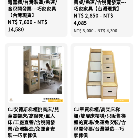
電器櫃/台灣製造/免運/
書桌/免運/含稅開發票---
含稅開發票---巧家家具
巧家家具【台灣現貨】
【台灣現貨】
Sale
NT$ 2,850
-
NT$
Regular
NT$ 7,600
-
NT$
price
4,085
price
14,580
Regular
NT$ 3,000
-
NT$ 4,300
price
CJ安德斯梯櫃挑高床/兒
CJ單買梯櫃/高架床梯
童高架床/高腳床/單人
櫃/雙層床樓梯/只販售梯
床/工廠直營/含稅開發
櫃的賣場/免運免安裝/含
票/台灣製造/免運含安
稅開發票/台灣製造---巧
裝---巧家傢俱
家傢俱