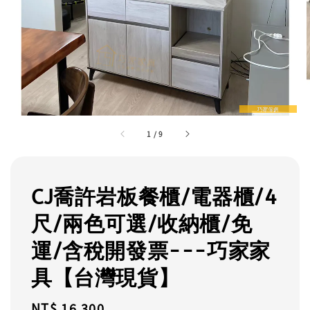
1
/
9
CJ喬許岩板餐櫃/電器櫃/4
尺/兩色可選/收納櫃/免
運/含稅開發票---巧家家
具【台灣現貨】
Regular
NT$ 16,300