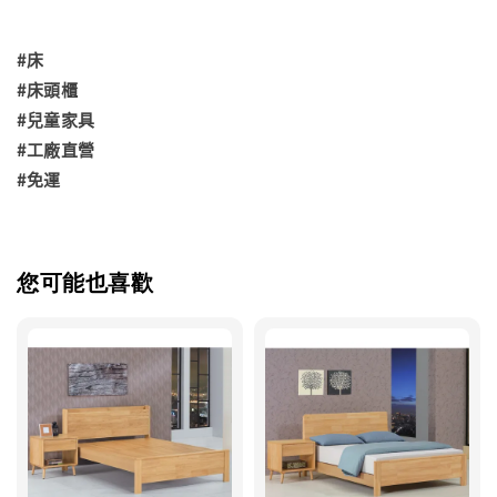
#床
#床頭櫃
#兒童家具
#工廠直營
#免運
您可能也喜歡