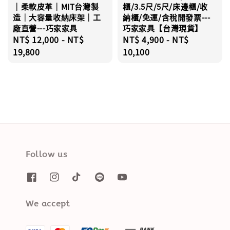
｜柔軟皮革｜MIT台灣製
櫃/3.5尺/5尺/床邊櫃/收
造｜大容量收納床架｜工
納櫃/免運/含稅開發票---
廠直營---巧家家具
巧家家具【台灣現貨】
Regular
NT$ 12,000
-
NT$
Regular
NT$ 4,900
-
NT$
price
19,800
price
10,100
Follow us
We accept