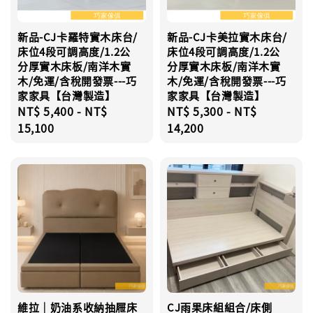
新品-CJ卡羅特實木床台/
新品-CJ卡美拉實木床台/
床位4段可調高度/1.2公
床位4段可調高度/1.2公
分厚實木床板/南洋木實
分厚實木床板/南洋木實
木/免運/含稅開發票---巧
木/免運/含稅開發票---巧
家家具【台灣製造】
家家具【台灣製造】
Regular
NT$ 5,400
-
NT$
Regular
NT$ 5,300
-
NT$
price
15,100
price
14,200
維拉｜奶油系收納抽屜床
CJ雨果床組組合/床側