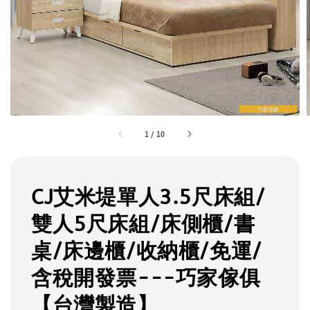
1
/
10
CJ艾米堤單人3.5尺床組/
雙人5尺床組/床側櫃/書
桌/床邊櫃/收納櫃/免運/
含稅開發票---巧家傢俱
【台灣製造】