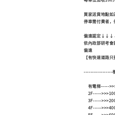
買家送貨地點如
停車需付費者，
偏遠認定↓↓↓
依內政部研考會
偏遠
【有快速道路只要
---------------
有電梯----->
2F----->>>1
3F----->>>2
4F----->>>4
5F----->>>6