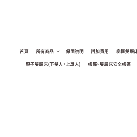
首頁
所有商品
保固說明
附加費用
梯櫃雙層床
親子雙層床(下雙人+上單人)
帳篷~雙層床安全帳篷