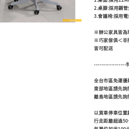
2.桌腳:採用鋼
3.會議椅:採用
※辦公家具皆為
※巧家傢俱＜非
皆可配送
---------------
全台市區免運優惠
東部地區請先詢
離島地區請先詢
以貨車停車位置
行走距離超過50
每單位加收100