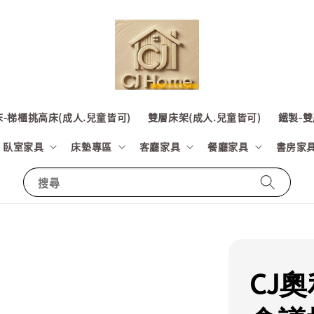
-梯櫃挑高床(成人.兒童皆可)
雙層床架(成人.兒童皆可)
鐵製-雙
臥室家具
床墊專區
客廳家具
餐廳家具
書房家
搜尋
CJ