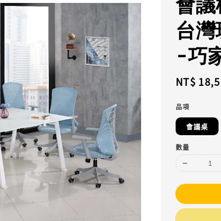
會議
台灣
-巧
Regular
NT$ 18,
price
品項
會議桌
數量