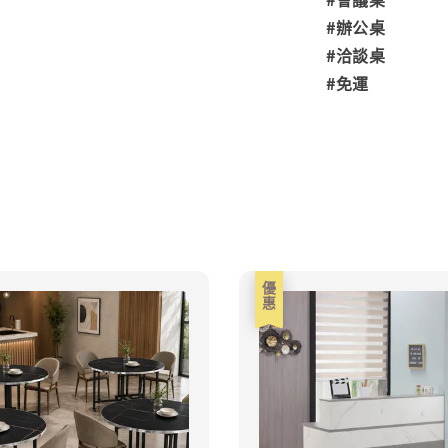
#辦公桌
#洽談桌
#免運
優惠