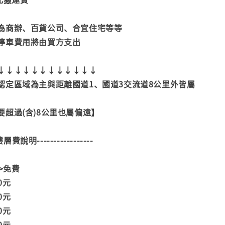
為商辦、百貨公司、合宜住宅等等
停車費用將由買方支出
↓↓↓↓↓↓↓↓↓↓↓↓
認定區域為主與距離國道1、國道3交流道8公里外皆屬
超過(含)8公里也屬偏遠】
--樓層費說明-----------------
>>免費
00元
00元
00元
00元