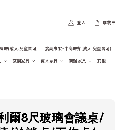
登入
購物車
層床(成人.兒童皆可)
挑高床架~中高床架(成人.兒童皆可)
具
玄關家具
實木家具
商辦家具
其他
奧利爾8尺玻璃會議桌/