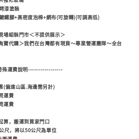
管烤漆塗裝
電鍍鐵腳+高密度泡棉+網布(可旋轉)(可調高低)
現場組裝門市＜不提供展示＞
掏寶代購＞我們在台灣都有現貨～專業營運團隊～全台
--特殊運費說明-----------------
(偏遠山區.海邊需另計)
問運費
問運費
起算，搬運到買家門口
公尺，將以50公尺為單位
元搬運費