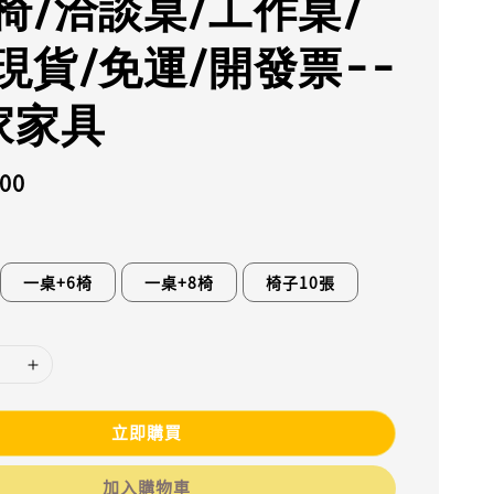
椅/洽談桌/工作桌/
現貨/免運/開發票--
家家具
500
一桌+6椅
一桌+8椅
椅子10張
立即購買
加入購物車