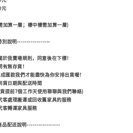
00元
階需加算一層；樓中樓需加算一層)
--特別說明-----------------
閱關於我賣場規則，同意後在下標！
詢問有無存貨！
內完成匯款我們才能盡快為你安排出貨喔！
司到貨日期與配送時間
到貨提前7個工作天使用聊聊與我們聯絡)
供代客處理搬運或回收舊家具的服務
供代客轉運家具服務
--商品配送說明-----------------