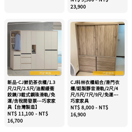
price
23,900
新品-CJ鮮奶茶衣櫃/1.3
CJ科林衣櫃組合/滑門衣
尺/2尺/2.5尺/油壓緩衝
櫃/鋁製靜音滑軌/2尺/4
鉸鍊/3截式鋼珠滑軌/免
尺/5尺/7尺/9尺/免運---
運/含稅開發票---巧家家
巧家家具
具【台灣製造】
Regular
NT$ 8,000
-
NT$
Regular
NT$ 11,100
-
NT$
price
16,900
price
16,700