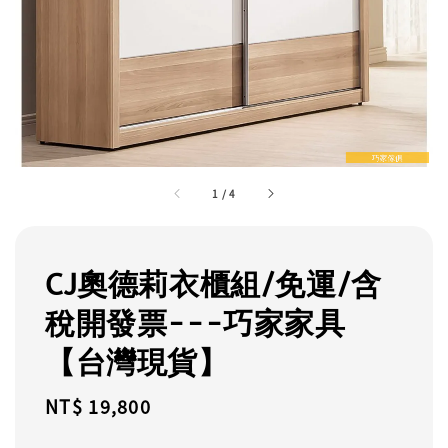
1
/
4
CJ奧德莉衣櫃組/免運/含
稅開發票---巧家家具
【台灣現貨】
Regular
NT$ 19,800
price