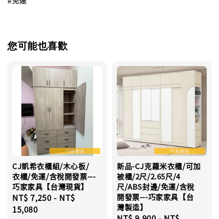
#免運
您可能也喜歡
CJ凱希衣櫃組/木心板/
新品-CJ克蘿米衣櫃/可加
衣櫃/免運/含稅開發票---
被櫃/2尺/2.65尺/4
巧家家具【台灣現貨】
尺/ABS封邊/免運/含稅
Regular
NT$ 7,250
-
NT$
開發票---巧家家具【台
灣製造】
price
15,080
Regular
NT$ 9,900
-
NT$