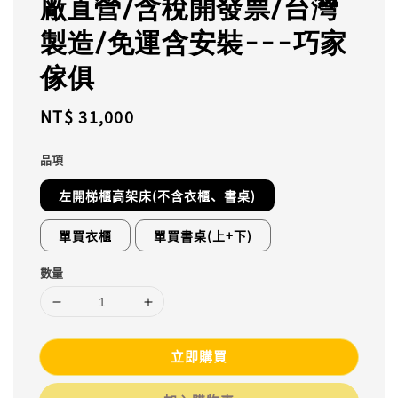
廠直營/含稅開發票/台灣
製造/免運含安裝---巧家
傢俱
Regular
NT$ 31,000
price
品項
左開梯櫃高架床(不含衣櫃、書桌)
單買衣櫃
單買書桌(上+下)
數量
立即購買