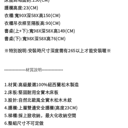
護欄高度:23(CM)
衣櫃:寬90X深58X高150(CM)
衣櫃吊衣桿至隔板高:90(CM)
書桌(上+下):寬98X深58X高149(CM)
書桌(下):寬98X深58X高76(CM)
※特別說明:安裝時尺寸深度需有265以上才能安裝喔※
---------------材質說明---------------
1.材質:高級嚴選100%紐西蘭松木製造
2.床板:堅固耐用全實木床板
3.設計:自然北歐風全實木松木木紋
4.護欄:上層雙邊安全護欄(高度23CM)
5.梯櫃:採上掀收納，最大化收納空間
6.整組尺寸不可定做