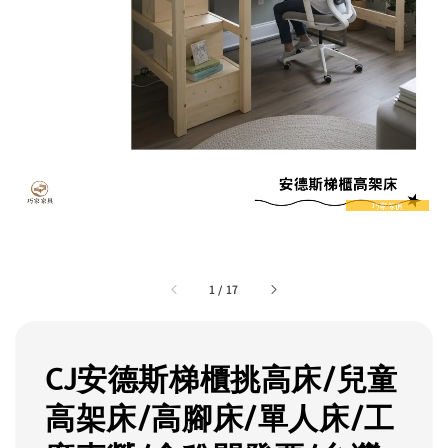
1
/
17
CJ安德斯梯櫃挑高床/兒童
高架床/高腳床/單人床/工