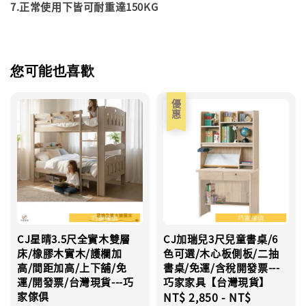
7.正常使用下皆可耐重達150KG
您可能也喜歡
優惠
CJ星晴3.5尺全實木雙層
CJ加瑞兒3尺兒童書桌/6
床/橡膠木實木/護欄加
色可選/木心板側板/二抽
高/間距加高/上下舖/免
書桌/免運/含稅開發票---
運/開發票/台灣現貨---巧
巧家家具【台灣現貨】
家傢俱
Sale
NT$ 2,850
-
NT$