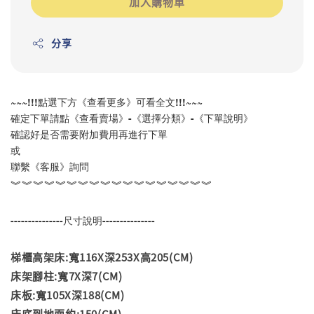
加入購物車
分享
~~~!!!點選下方《查看更多》可看全文!!!~~~
確定下單請點《查看賣場》-《選擇分類》-《下單說明》
確認好是否需要附加費用再進行下單
或
聯繫《客服》詢問
︾︾︾︾︾︾︾︾︾︾︾︾︾︾︾︾︾︾
---------------尺寸說明---------------
梯櫃高架床:寬116X深253X高205(CM)
床架腳柱:寬7X深7(CM)
床板:寬105X深188(CM)
床底到地面約:150(CM)