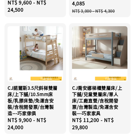
Regular
NT$ 9,600
-
NT$
price
4,085
price
24,500
Regular
NT$ 3,000
-
NT$ 4,300
price
CJ諾爾斯3.5尺斜梯雙層
CJ喬安娜梯櫃雙層床/上
床/上下舖/10.5mm床
下舖/兒童雙層床/單人
板/乳膠床墊/免運含安
床/工廠直營/含稅開發
裝/含稅開發票/台灣製
票/台灣製造/免運含安
造---巧家傢俱
裝---巧家家具
Regular
NT$ 9,900
-
NT$
Regular
NT$ 11,200
-
NT$
price
24,000
price
29,800