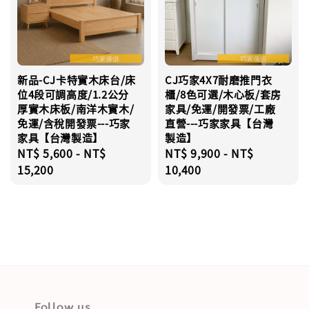
新品-CJ卡特實木床台/床
CJ巧家4X7耐磨推門衣
位4段可調高度/1.2公分
櫃/8色可選/木心板/套房
厚實木床板/南洋木實木/
家具/免運/開發票/工廠
免運/含稅開發票---巧家
直營---巧家家具【台灣
家具【台灣製造】
製造】
Regular
NT$ 5,600
-
NT$
Regular
NT$ 9,900
-
NT$
price
15,200
price
10,400
Follow us