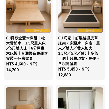
CJ貝莎全實木床組｜松
CJ 巧家｜訂製貓抓皮革
木雲杉木｜3.5尺單人床
床架・床頭片＋床底｜單
／5尺雙人床｜6分厚實
人／雙人／雙人加大｜
木床板｜台灣製造免運含
3.5尺／5尺／6尺｜多色
安裝---巧家家具
可選｜台灣現貨・免運・
Regular
NT$ 4,600
-
NT$
含稅開發票
Regular
NT$ 5,450
-
NT$
price
14,200
price
12,880