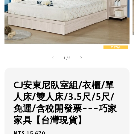
1
/
5
CJ安東尼臥室組/衣櫃/單
人床/雙人床/3.5尺/5尺/
免運/含稅開發票---巧家
家具【台灣現貨】
Regular
NT$ 15,670