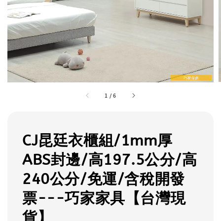
1
/
6
CJ昆廷衣櫃組/1mm厚
ABS封邊/高197.5公分/高
240公分/免運/含稅開發
票---巧家家具【台灣現
貨】