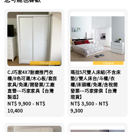
CJ巧家4X7耐磨推門衣
瑪拉5尺雙人床組(不含床
櫃/8色可選/木心板/套房
墊)/雙人床台/斗櫃/衣
家具/免運/開發票/工廠
櫃/床頭櫃/免運/含稅開
直營---巧家家具【台灣
發票---巧家傢俱【台灣
製造】
現貨】
Regular
NT$ 9,900
-
NT$
Regular
NT$ 3,500
-
NT$
price
10,400
price
9,300