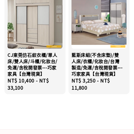
CJ東莞仿石紋衣櫃/單人
藍斯床組(不含床墊)/雙
床/雙人床/斗櫃/化妝台/
人床/衣櫃/化妝台/台灣
免運/含稅開發票---巧家
製造/免運/含稅開發票---
家具【台灣現貨】
巧家家具【台灣現貨】
Regular
NT$ 10,400
-
NT$
Regular
NT$ 3,250
-
NT$
price
33,100
price
11,800