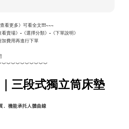
《查看更多》可看全文!!!~~~
看賣場》-《選擇分類》-《下單說明》
附加費用再進行下單
問
︾︾︾︾︾︾︾︾︾︾︾
｜三段式獨立筒床墊
質．機能承托人體曲線