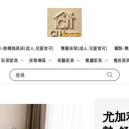
-梯櫃挑高床(成人.兒童皆可)
雙層床架(成人.兒童皆可)
鐵製-雙
臥室家具
床墊專區
客廳家具
餐廳家具
書房家
搜尋
尤加