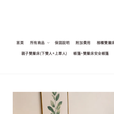
首頁
所有商品
保固說明
附加費用
梯櫃雙層床
親子雙層床(下雙人+上單人)
帳篷~雙層床安全帳篷