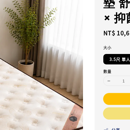
墊 
× 
Regular
NT$ 10,
price
大小
3.5尺 單
數量