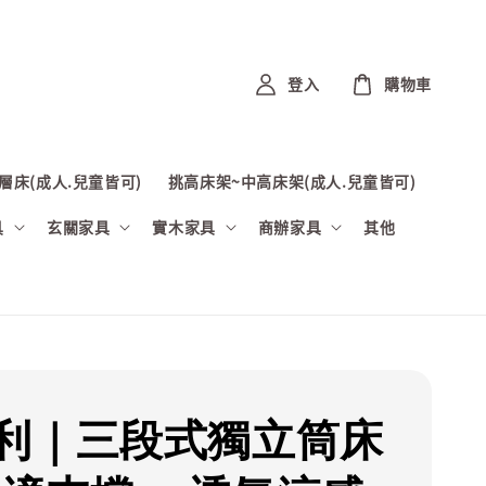
登入
購物車
層床(成人.兒童皆可)
挑高床架~中高床架(成人.兒童皆可)
具
玄關家具
實木家具
商辦家具
其他
利｜三段式獨立筒床