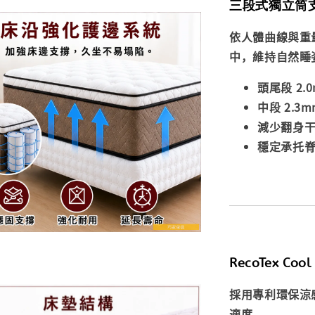
三段式獨立筒
依人體曲線與重
中，維持自然睡
頭尾段 2.
中段 2.3
減少翻身
穩定承托
RecoTex Co
採用專利環保涼
適度。