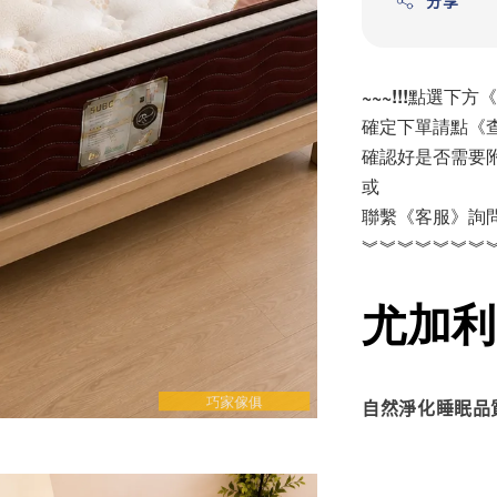
分享
~~~!!!點選下方
確定下單請點《查
確認好是否需要
或
聯繫《客服》詢
︾︾︾︾︾︾︾
尤加利
自然淨化睡眠品