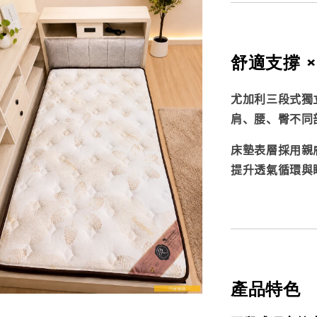
舒適支撐 ×
尤加利三段式獨
肩、腰、臀不同
床墊表層採用親
提升透氣循環與
產品特色