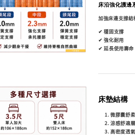
床沿強化護邊
加強床邊支撐結
✔ 穩固支撐
✔ 強化耐用
✔ 延長使用壽命
床墊結構
微膠囊舒
涼感舒適
高密度透