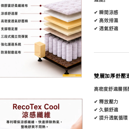
✔ 瞬間涼感
✔ 高效排濕
✔ 透氣舒適
雙層加厚舒壓
高密度舒適層搭
✔ 釋放壓力
✔ 久躺舒適
✔ 提升透氣循環