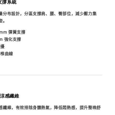
支撐系統
量分布設計，分區支撐肩、腰、臀部位，減少壓力集
姿。
0mm 彈簧支撐
mm 強化支撐
干擾
脊椎曲線
ol 涼感纖維
感纖維，有效排除身體熱氣，降低悶熱感，提升整晚舒