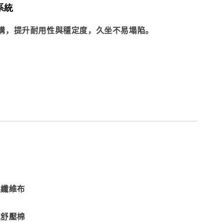
系統
構，提升耐用性與穩定度，久坐不易塌陷。
柔纖維布
層
氣舒壓棉