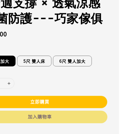
舒適支撐 × 透氣涼感
抑菌防護---巧家傢俱
600
人加大
5尺 雙人床
6尺 雙人加大
立即購買
加入購物車