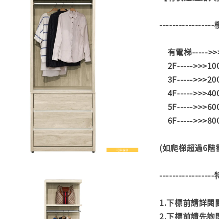
---------------
有電梯----->
2F----->>>1
3F----->>>2
4F----->>>4
5F----->>>6
6F----->>>8
(如爬梯超過6
---------------
1.下標前請詳
2.下標前請先