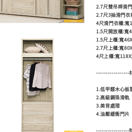
2.7尺雙吊桿滑門衣
2.7尺3抽滑門衣櫃
4尺滑門衣櫃:寬11
1.5尺開放櫃:寬4
1.5尺上櫃:寬46X
2.7尺上櫃:寬80X
4尺上櫃:寬118X深
---------------
1.低甲醛木心板
2.高級鋼珠滑軌
3.美背處理
4.油壓緩衝門片
---------------