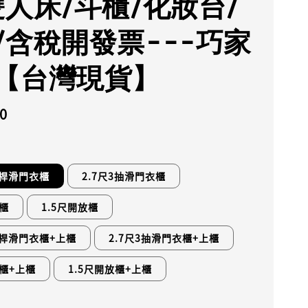
雙人床/斗櫃/化妝台/
/含稅開發票---巧家
【台灣現貨】
0
吊桿滑門衣櫃
2.7尺3抽滑門衣櫃
櫃
1.5尺開放櫃
吊桿滑門衣櫃+上櫃
2.7尺3抽滑門衣櫃+上櫃
櫃+上櫃
1.5尺開放櫃+上櫃