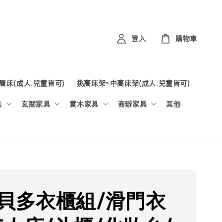
登入
購物車
層床(成人.兒童皆可)
挑高床架~中高床架(成人.兒童皆可)
具
玄關家具
實木家具
商辦家具
其他
巴貝多衣櫃組/滑門衣