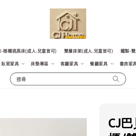
-梯櫃挑高床(成人.兒童皆可)
雙層床架(成人.兒童皆可)
鐵製-雙
臥室家具
床墊專區
客廳家具
餐廳家具
書房家
搜尋
CJ