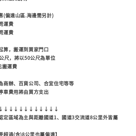
(偏遠山區.海邊需另計)
問運費
問運費
起算，搬運到買家門口
公尺，將以50公尺為單位
元搬運費
為商辦、百貨公司、合宜住宅等等
停車費用將由買方支出
↓↓↓↓↓↓↓↓↓↓↓↓
認定區域為主與距離國道1、國道3交流道8公里外皆屬
超過(含)8公里也屬偏遠】