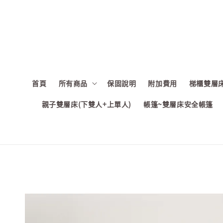
首頁
所有商品
保固說明
附加費用
梯櫃雙層床
親子雙層床(下雙人+上單人)
帳篷~雙層床安全帳篷