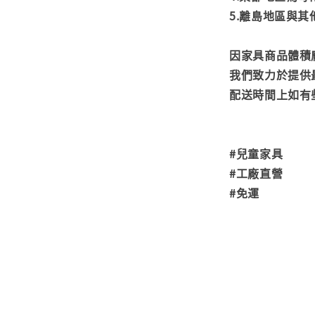
5.離島地區與
因家具商品體積
我們致力於提供
配送時間上如有
#兒童家具
#工廠直營
#免運