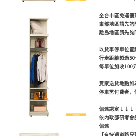
全台市區免運優惠
東部地區請先詢
離島地區請先詢
以貨車停車位置
行走距離超過50
每單位加收100
買家送貨地點如
停車需付費者，
偏遠認定↓↓↓
依內政部研考會
偏遠
【有快速道路只要