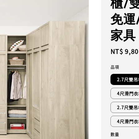
櫃/
免運
家具
Regular
NT$ 9,80
price
品項
2.7尺雙
4尺滑門衣
2.7尺雙
4尺滑門衣
數量