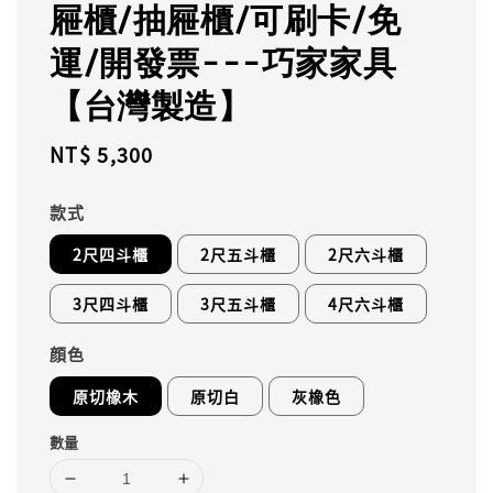
屜櫃/抽屜櫃/可刷卡/免
運/開發票---巧家家具
【台灣製造】
Regular
NT$ 5,300
price
款式
2尺四斗櫃
2尺五斗櫃
2尺六斗櫃
3尺四斗櫃
3尺五斗櫃
4尺六斗櫃
顔色
原切橡木
原切白
灰橡色
數量