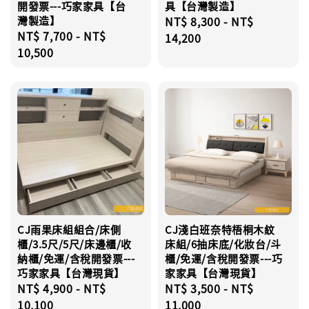
開發票---巧家家具【台
具【台灣製造】
灣製造】
Regular
NT$ 8,300
-
NT$
Regular
NT$ 7,700
-
NT$
price
14,200
price
10,500
CJ雨果床組組合/床側
CJ淺白班奈特梧桐木紋
櫃/3.5尺/5尺/床邊櫃/收
床組/6抽床底/化妝台/斗
納櫃/免運/含稅開發票---
櫃/免運/含稅開發票---巧
巧家家具【台灣現貨】
家家具【台灣現貨】
Regular
NT$ 4,900
-
NT$
Regular
NT$ 3,500
-
NT$
price
10,100
price
11,000