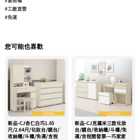
#置物櫃
#工廠直營
#免運
您可能也喜歡
新品-CJ杏仁白巧1.65
新品-CJ克羅米三款化妝
尺/2.64尺/化妝台/鏡台/
台/鏡台/收納櫃/斗櫃/免
收納櫃/斗櫃/免運/含稅
運/含稅開發票---巧家家