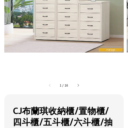
1
/
16
CJ布蘭琪收納櫃/置物櫃/
四斗櫃/五斗櫃/六斗櫃/抽