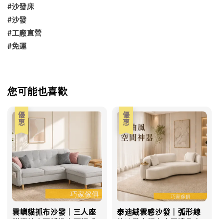
#沙發床
#沙發
#工廠直營
#免運
您可能也喜歡
優惠
優惠
雲嶼貓抓布沙發｜三人座
泰迪絨雲感沙發｜弧形線