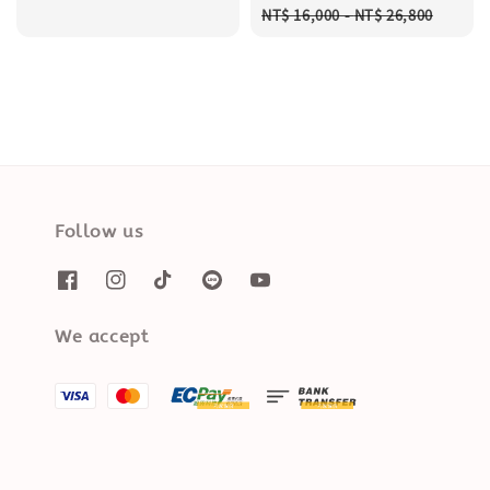
Regular
NT$ 16,000
-
NT$ 26,800
price
Follow us
We accept