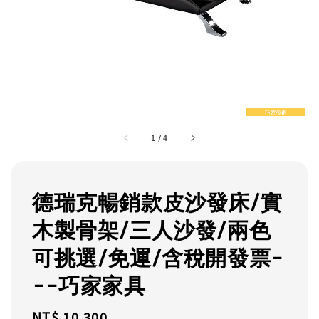
1
/
4
德瑞克暢銷款皮沙發床/實
木製骨架/三人沙發/兩色
可挑選/免運/含稅開發票-
--巧家家具
Regular
NT$ 10,300