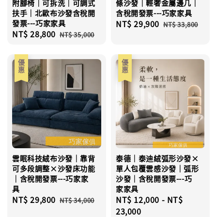
附腳椅｜可拆洗｜可調式
條沙發｜輕奢金屬邊几｜
扶手｜北歐布沙發含稅開
含稅開發票---巧家家具
發票---巧家家具
Sale
NT$ 29,900
Regular
NT$ 33,800
Sale
NT$ 28,800
Regular
price
price
NT$ 35,000
price
price
優惠
優惠
雲眠科技絨布沙發｜靠背
泰德｜泰迪絨弧形沙發×
可多段調整×沙發床功能
單人包覆雲感沙發｜弧形
｜含稅開發票---巧家家
沙發｜含稅開發票---巧
具
家家具
Sale
NT$ 29,800
Regular
Sale
NT$ 12,000
-
NT$
NT$ 34,000
price
price
price
23,000