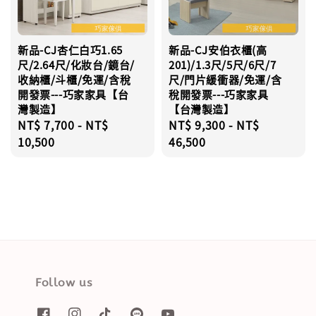
新品-CJ杏仁白巧1.65
新品-CJ安伯衣櫃(高
尺/2.64尺/化妝台/鏡台/
201)/1.3尺/5尺/6尺/7
收納櫃/斗櫃/免運/含稅
尺/門片緩衝器/免運/含
開發票---巧家家具【台
稅開發票---巧家家具
灣製造】
【台灣製造】
Regular
NT$ 7,700
-
NT$
Regular
NT$ 9,300
-
NT$
price
10,500
price
46,500
Follow us