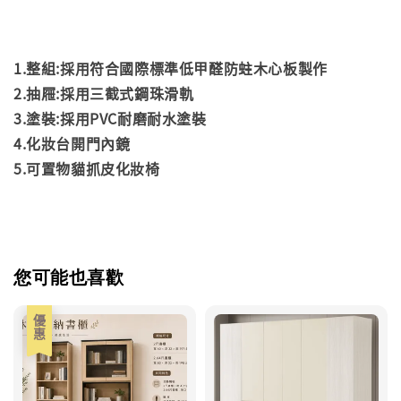
1.整組:採用符合國際標準低甲醛防蛀木心板製作
2.
抽屜:採用三截式鋼珠滑軌
3.
塗裝:採用PVC耐磨耐水塗裝
4.化妝台開門內鏡
5.可置物貓抓皮化妝椅
您可能也喜歡
優惠