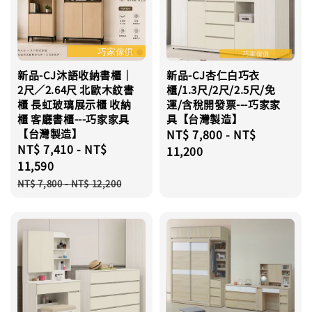
新品-CJ沐語收納書櫃｜
新品-CJ杏仁白巧衣
2尺／2.64尺 北歐木紋書
櫃/1.3尺/2尺/2.5尺/免
櫃 長虹玻璃展示櫃 收納
運/含稅開發票---巧家家
櫃 客廳書櫃---巧家家具
具【台灣製造】
【台灣製造】
Regular
NT$ 7,800
-
NT$
Sale
NT$ 7,410
-
NT$
price
11,200
price
11,590
Regular
NT$ 7,800
-
NT$ 12,200
price