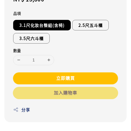
price
品項
3.1尺化妝台整組(含椅)
2.5尺五斗櫃
3.5尺六斗櫃
數量
立即購買
加入購物車
分享