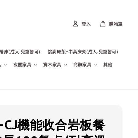
登入
購物車
層床(成人.兒童皆可)
挑高床架~中高床架(成人.兒童皆可)
具
玄關家具
實木家具
商辦家具
其他
-CJ機能收合岩板餐