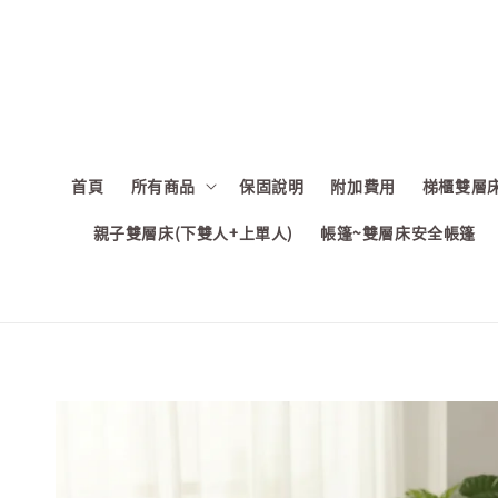
首頁
所有商品
保固說明
附加費用
梯櫃雙層床
親子雙層床(下雙人+上單人)
帳篷~雙層床安全帳篷