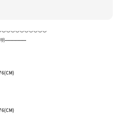
︾︾︾︾︾︾︾︾︾︾︾
---------------
6(CM)
6(CM)