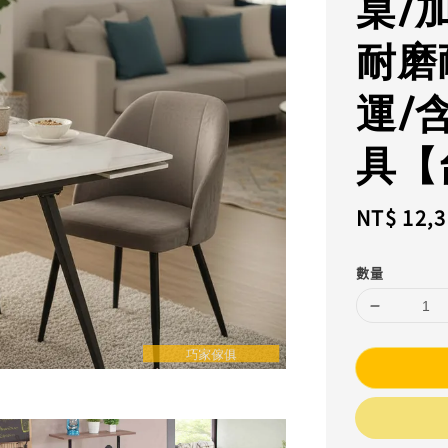
桌/
耐磨
運/
具【
Sale
NT$ 12,
price
數量