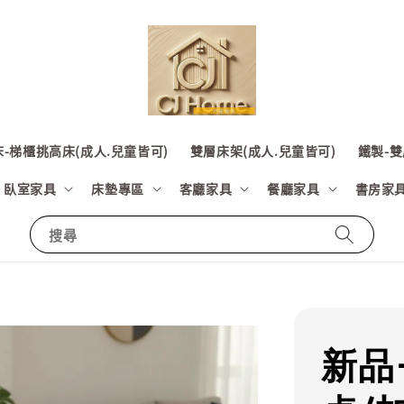
-梯櫃挑高床(成人.兒童皆可)
雙層床架(成人.兒童皆可)
鐵製-雙
臥室家具
床墊專區
客廳家具
餐廳家具
書房家
搜尋
新品