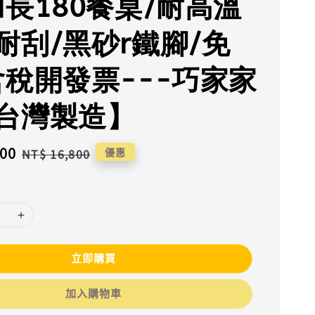
加長180餐桌/耐高溫
耐刮/黑砂r鐵腳/免
含稅開發票---巧家家
台灣製造】
300
Regular
優惠
NT$ 16,800
price
立即購買
加入購物車