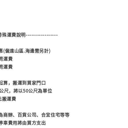
--特殊運費說明-----------------
(偏遠山區.海邊需另計)
問運費
問運費
起算，搬運到買家門口
公尺，將以50公尺為單位
元搬運費
為商辦、百貨公司、合宜住宅等等
停車費用將由買方支出