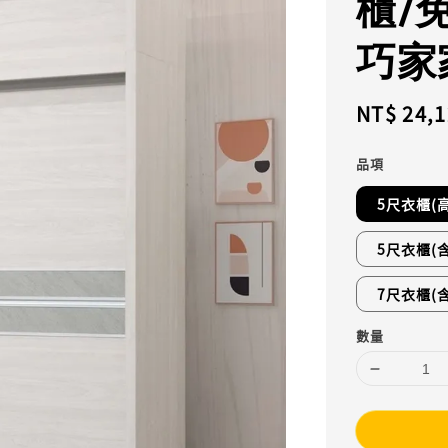
櫃/
巧家
Regular
NT$ 24,
price
品項
5尺衣櫃(高
5尺衣櫃(含
7尺衣櫃(含
數量