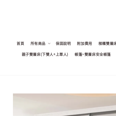
首頁
所有商品
保固說明
附加費用
梯櫃雙層床
親子雙層床(下雙人+上單人)
帳篷~雙層床安全帳篷