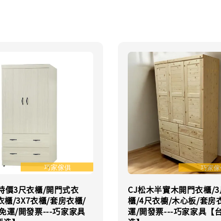
特價3尺衣櫃/開門式衣
CJ松木半實木開門衣櫃/
6衣櫃/3X7衣櫃/套房衣櫃/
櫃/4尺衣櫥/木心板/套房
免運/開發票---巧家家具
運/開發票---巧家家具【