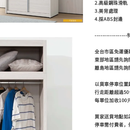
2.高級鋼珠滑軌
3.美背處理
4.採ABS封邊
---------------
全台市區免運優惠
東部地區請先詢
離島地區請先詢
以貨車停車位置
行走距離超過50
每單位加收100
買家送貨地點如
停車需付費者，