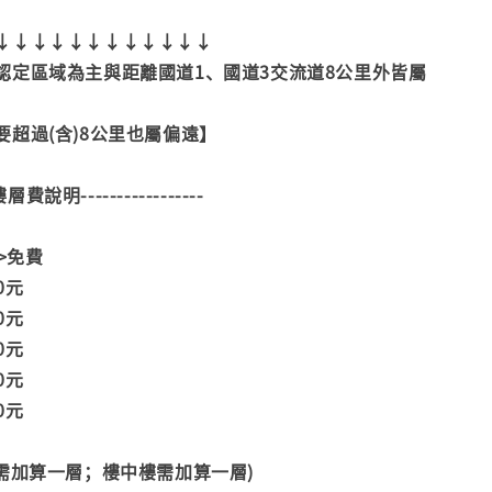
↓↓↓↓↓↓↓↓↓↓↓↓
認定區域為主與距離國道1、國道3交流道8公里外皆屬
超過(含)8公里也屬偏遠】
--樓層費說明-----------------
>>免費
00元
00元
00元
00元
00元
階需加算一層；樓中樓需加算一層)