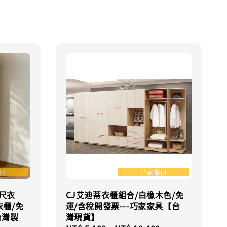
3尺衣
CJ艾迪蒂衣櫃組合/白橡木色/免
衣櫃/免
運/含稅開發票---巧家家具【台
台灣製
灣現貨】