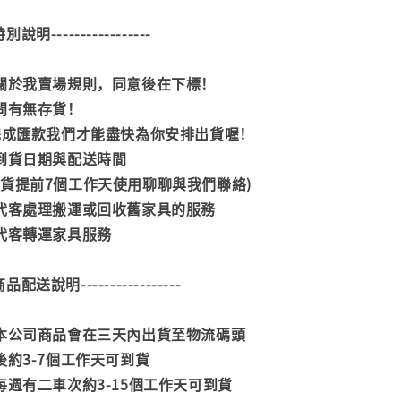
--特別說明-----------------
閱關於我賣場規則，同意後在下標！
詢問有無存貨！
內完成匯款我們才能盡快為你安排出貨喔！
司到貨日期與配送時間
到貨提前7個工作天使用聊聊與我們聯絡)
供代客處理搬運或回收舊家具的服務
供代客轉運家具服務
--商品配送說明-----------------
款本公司商品會在三天內出貨至物流碼頭
後約3-7個工作天可到貨
每週有二車次約3-15個工作天可到貨