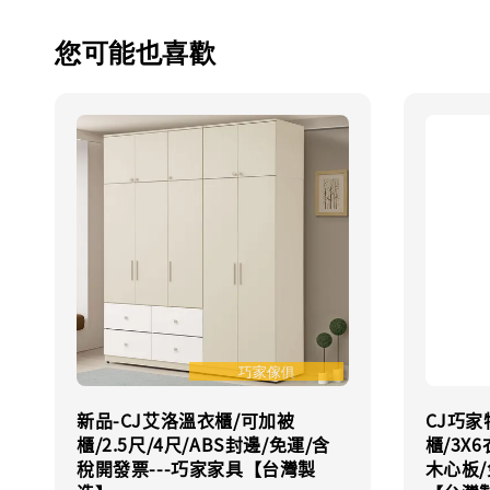
您可能也喜歡
新品-CJ艾洛溫衣櫃/可加被
CJ巧家
櫃/2.5尺/4尺/ABS封邊/免運/含
櫃/3X
稅開發票---巧家家具【台灣製
木心板/