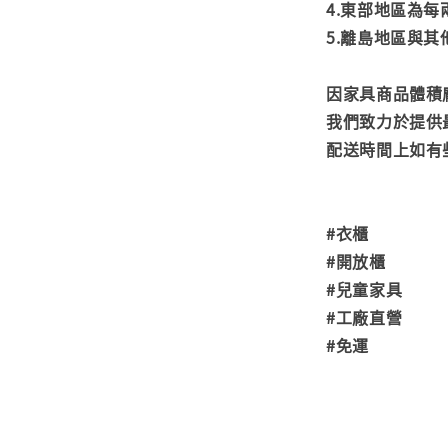
4.東部地區為每
5.離島地區與
因家具商品體積
我們致力於提供
配送時間上如有
#衣櫃
#開放櫃
#兒童家具
#工廠直營
#免運