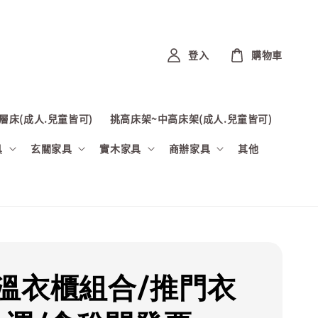
登入
購物車
層床(成人.兒童皆可)
挑高床架~中高床架(成人.兒童皆可)
具
玄關家具
實木家具
商辦家具
其他
溫衣櫃組合/推門衣