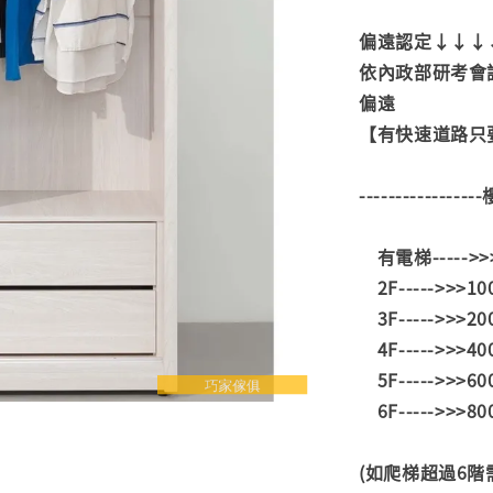
偏遠認定↓↓↓
依內政部研考會
偏遠
【有快速道路只要
---------------
有電梯----->
2F----->>>1
3F----->>>2
4F----->>>4
5F----->>>6
6F----->>>8
(如爬梯超過6