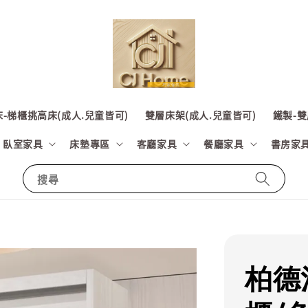
-梯櫃挑高床(成人.兒童皆可)
雙層床架(成人.兒童皆可)
鐵製-雙
臥室家具
床墊專區
客廳家具
餐廳家具
書房家
搜尋
柏德