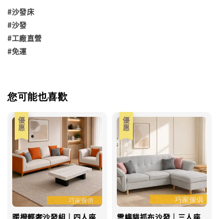
#沙發床
#沙發
#工廠直營
#免運
您可能也喜歡
優惠
優惠
暖橙輕奢沙發組｜四人座
雲嶼貓抓布沙發｜三人座