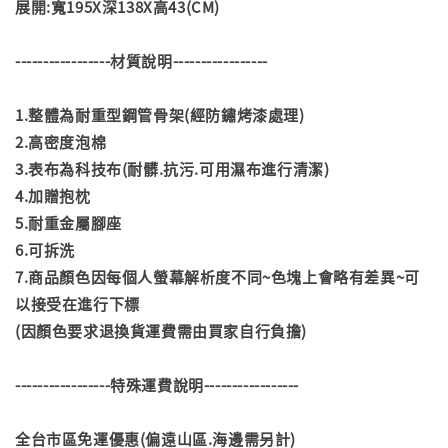
展開:寬195X深138X高43(CM)
-----------------材質說明-----------------
1.整體為耐重型鋼管骨架(經防鏽烤漆處理)
2.高密度泡棉
3.表布為科技布(耐髒.抗污.可用濕布進行清潔)
4.加贈抱枕
5.耐重金屬腳座
6.可拆洗
7.商品顏色因每個人螢幕解析度不同~色塊上會略有差異~可
以接受在進行下標
(因顏色要求退換貨運費需由買家自行負擔)
-----------------特殊運費說明-----------------
全台市區免運優惠(偏遠山區.海邊需另計)