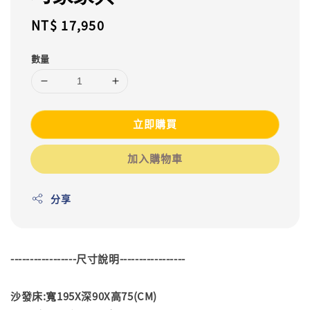
Regular
NT$ 17,950
price
數量
立即購買
加入購物車
分享
-----------------尺寸說明-----------------
沙發床:寬195X深90X高75(CM)