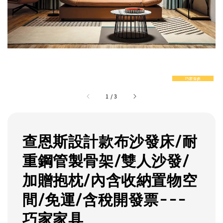
1
/
3
查恩斯設計款布沙發床/耐
重鋼管製骨架/雙人沙發/
加贈抱枕/內含收納置物空
間/免運/含稅開發票---
巧家家具