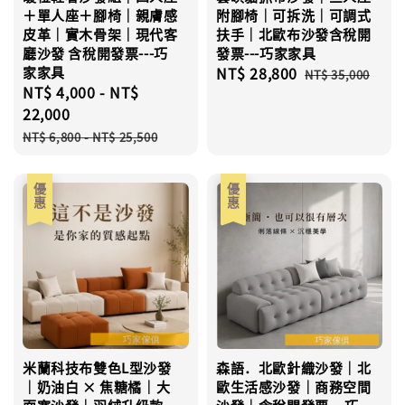
＋單人座＋腳椅｜親膚感
附腳椅｜可拆洗｜可調式
皮革｜實木骨架｜現代客
扶手｜北歐布沙發含稅開
廳沙發 含稅開發票---巧
發票---巧家家具
家家具
Sale
NT$ 28,800
Regular
NT$ 35,000
Sale
NT$ 4,000
-
NT$
price
price
price
22,000
Regular
NT$ 6,800
-
NT$ 25,500
price
優惠
優惠
米蘭科技布雙色L型沙發
森語．北歐針織沙發｜北
｜奶油白 × 焦糖橘｜大
歐生活感沙發｜商務空間