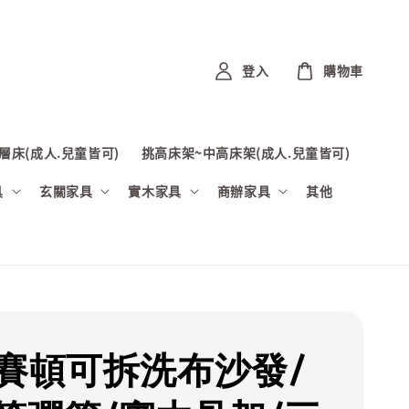
登入
購物車
層床(成人.兒童皆可)
挑高床架~中高床架(成人.兒童皆可)
具
玄關家具
實木家具
商辦家具
其他
波賽頓可拆洗布沙發/