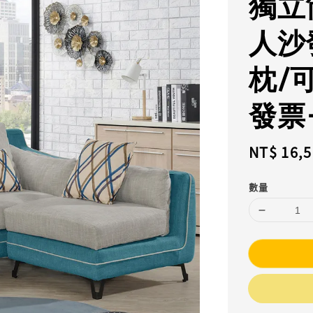
獨立
人沙
枕/
發票
Regular
NT$ 16,
price
數量