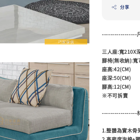
分享
---------------
三人座:寬210X深
腳椅(無收納):寬7
座高:42(CM)
座深:50(CM)
腳高:12(CM)
※不可拆賣
---------------
1.整體為實木骨
2.高密度泡棉+