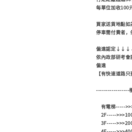
每單位加收100
買家送貨地點如
停車需付費者，
偏遠認定↓↓↓
依內政部研考會
偏遠
【有快速道路只要
---------------
有電梯----->
2F----->>>1
3F----->>>2
4F----->>>4