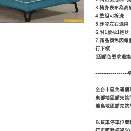
3.椅身表布為高
4.整組可拆洗
5.沙發左右通用
6.附1腰枕1抱枕
7.商品顏色因
行下標
(因顏色要求退
---------------
全台市區免運優惠
東部地區請先詢
離島地區請先詢
以貨車停車位置
行走距離超過50