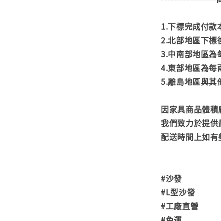
1.下標完成付
2.北部地區下標
3.中南部地區為
4.東部地區為每
5.離島地區與
因家具商品體積
我們致力於提供
配送時間上如有
#沙發
#L型沙發
#工廠直營
#免運