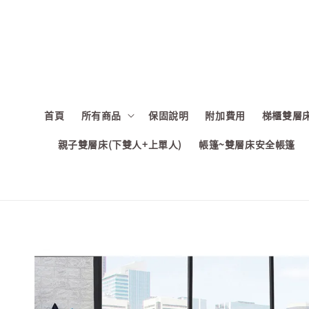
首頁
所有商品
保固說明
附加費用
梯櫃雙層床
親子雙層床(下雙人+上單人)
帳篷~雙層床安全帳篷