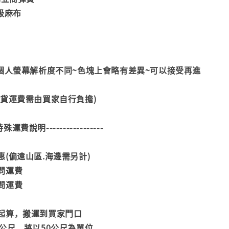
級麻布
每個人螢幕解析度不同~色塊上會略有差異~可以接受再進
換貨運費需由買家自行負擔)
--特殊運費說明-----------------
(偏遠山區.海邊需另計)
問運費
問運費
起算，搬運到買家門口
公尺，將以50公尺為單位