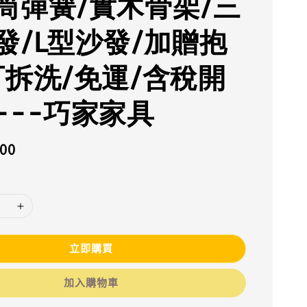
筒彈簧/實木骨架/三
發/L型沙發/加贈抱
可拆洗/免運/含稅開
---巧家家具
500
立即購買
加入購物車