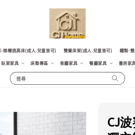
-梯櫃挑高床(成人.兒童皆可)
雙層床架(成人.兒童皆可)
鐵製-雙
臥室家具
床墊專區
客廳家具
餐廳家具
書房家
搜尋
CJ