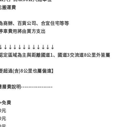
元搬運費
為商辦、百貨公司、合宜住宅等等
停車費用將由買方支出
↓↓↓↓↓↓↓↓↓↓↓↓
認定區域為主與距離國道1、國道3交流道8公里外皆屬
超過(含)8公里也屬偏遠】
--樓層費說明-----------------
>>免費
00元
00元
00元