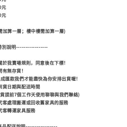
00元
00元
階需加算一層；樓中樓需加算一層)
--特別說明-----------------
閱關於我賣場規則，同意後在下標！
詢問有無存貨！
內完成匯款我們才能盡快為你安排出貨喔！
司到貨日期與配送時間
到貨提前7個工作天使用聊聊與我們聯絡)
供代客處理搬運或回收舊家具的服務
供代客轉運家具服務
--商品配送說明-----------------