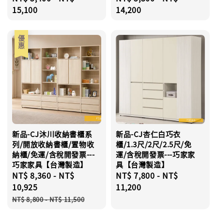
price
15,100
price
14,200
優惠
新品-CJ沐川收納書櫃系
新品-CJ杏仁白巧衣
列/開放收納書櫃/置物收
櫃/1.3尺/2尺/2.5尺/免
納櫃/免運/含稅開發票---
運/含稅開發票---巧家家
巧家家具【台灣製造】
具【台灣製造】
Sale
NT$ 8,360
-
NT$
Regular
NT$ 7,800
-
NT$
price
10,925
price
11,200
Regular
NT$ 8,800
-
NT$ 11,500
price