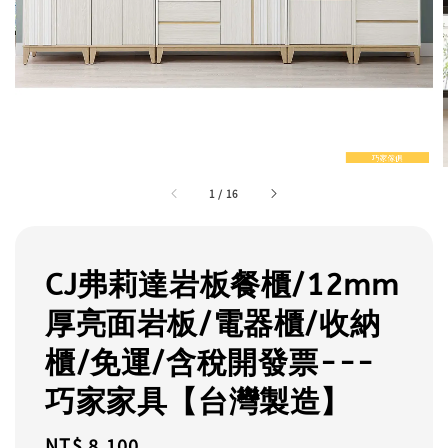
1
/
16
CJ弗莉達岩板餐櫃/12mm
厚亮面岩板/電器櫃/收納
櫃/免運/含稅開發票---
巧家家具【台灣製造】
Regular
NT$ 8,100