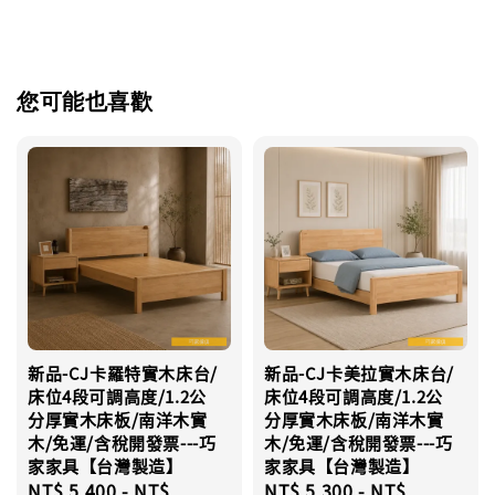
您可能也喜歡
新品-CJ卡羅特實木床台/
新品-CJ卡美拉實木床台/
床位4段可調高度/1.2公
床位4段可調高度/1.2公
分厚實木床板/南洋木實
分厚實木床板/南洋木實
木/免運/含稅開發票---巧
木/免運/含稅開發票---巧
家家具【台灣製造】
家家具【台灣製造】
Regular
NT$ 5,400
-
NT$
Regular
NT$ 5,300
-
NT$