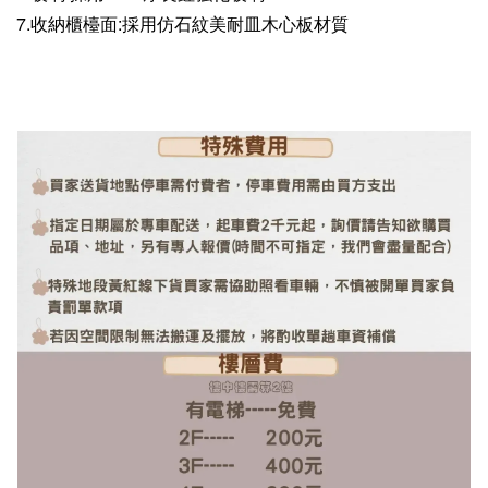
7.收納櫃檯面:採用仿石紋美耐皿木心板材質