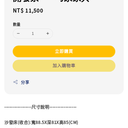
Regular
NT$ 11,500
price
數量
立即購買
加入購物車
分享
-----------------尺寸說明-----------------
沙發床(收合):寬88.5X深81X高85(CM)