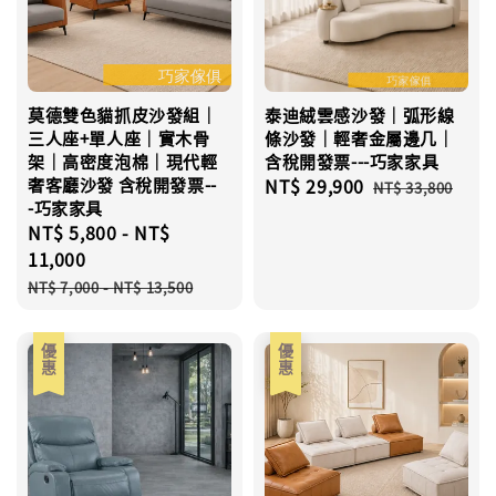
莫德雙色貓抓皮沙發組｜
泰迪絨雲感沙發｜弧形線
三人座+單人座｜實木骨
條沙發｜輕奢金屬邊几｜
架｜高密度泡棉｜現代輕
含稅開發票---巧家家具
奢客廳沙發 含稅開發票--
Sale
NT$ 29,900
Regular
NT$ 33,800
-巧家家具
price
price
Sale
NT$ 5,800
-
NT$
price
11,000
Regular
NT$ 7,000
-
NT$ 13,500
price
優惠
優惠