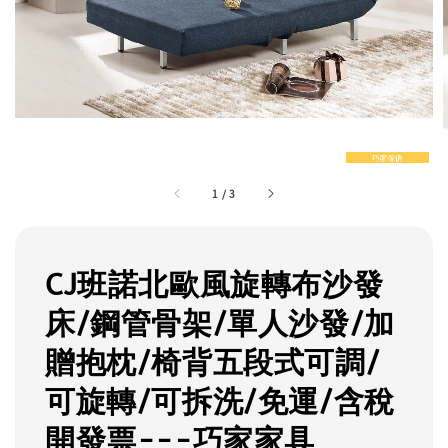
1
/
3
CJ班諾北歐風旋轉布沙發
床/鋼管骨架/單人沙發/加
贈抱枕/椅背五段式可調/
可旋轉/可拆洗/免運/含稅
開發票---巧家家具