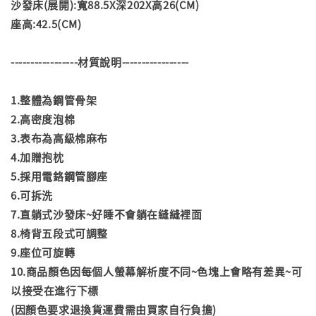
沙發床(展開):寬88.5X深202X高26(CM)
座高:42.5(CM)
-----------------材質說明-----------------
1.整體為鋼管骨架
2.高密度泡棉
3.表布為高級棉麻布
4.加贈抱枕
5.採用電鉻鋼管腳座
6.可拆洗
7.直躺式沙發床~好睡不會躺在縫縫裡面
8.椅背五段式可調整
9.座位可旋轉
10.商品顏色因每個人螢幕解析度不同~色塊上會略有差異~可
以接受在進行下標
(因顏色要求退換貨運費需由買家自行負擔)