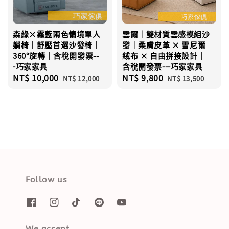
森綠×霧藍兩色慵境單人
雲爾｜雙材質雲感模組沙
躺椅｜舒壓首選沙發椅｜
發｜柔膚皮革 × 雪尼爾
360°旋轉｜含稅開發票--
絨布 × 自由拼接設計｜
-巧家家具
含稅開發票---巧家家具
Sale
NT$ 10,000
Regular
Sale
NT$ 9,800
Regular
NT$ 12,000
NT$ 13,500
price
price
price
price
Follow us
We accept