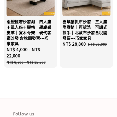
暖橙輕奢沙發組｜四人座
雲嶼貓抓布沙發｜三人座
＋單人座＋腳椅｜親膚感
附腳椅｜可拆洗｜可調式
皮革｜實木骨架｜現代客
扶手｜北歐布沙發含稅開
廳沙發 含稅開發票---巧
發票---巧家家具
家家具
Sale
NT$ 28,800
Regular
NT$ 35,000
Sale
NT$ 4,000
-
NT$
price
price
price
22,000
Regular
NT$ 6,800
-
NT$ 25,500
price
Follow us