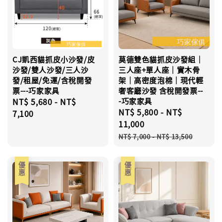
CJ凱西貓抓皮小沙發/皮
莫德雙色貓抓皮沙發組｜
沙發/雙人沙發/三人沙
三人座+單人座｜實木骨
發/租屋/免運/含稅開發
架｜高密度泡棉｜現代輕
票---巧家家具
奢客廳沙發 含稅開發票--
Regular
NT$ 5,680
-
NT$
-巧家家具
Sale
NT$ 5,800
-
NT$
price
7,100
price
11,000
Regular
NT$ 7,000
-
NT$ 13,500
price
優惠
優惠