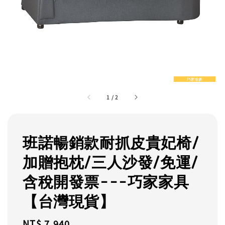
1
/
2
班諾暢銷款耐抓皮貴妃椅/
加贈抱枕/三人沙發/免運/
含稅開發票---巧家家具
【台灣現貨】
Regular
NT$ 7,940