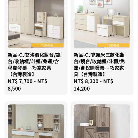
新品-CJ艾洛溫化妝台/鏡
新品-CJ克羅米三款化妝
台/收納櫃/斗櫃/免運/含
台/鏡台/收納櫃/斗櫃/免
稅開發票---巧家家具
運/含稅開發票---巧家家
【台灣製造】
具【台灣製造】
Regular
NT$ 7,700
-
NT$
Regular
NT$ 8,300
-
NT$
price
8,500
price
14,200