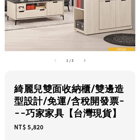
1
/
3
綺麗兒雙面收納櫃/雙邊造
型設計/免運/含稅開發票-
--巧家家具【台灣現貨】
Regular
NT$ 5,820
price