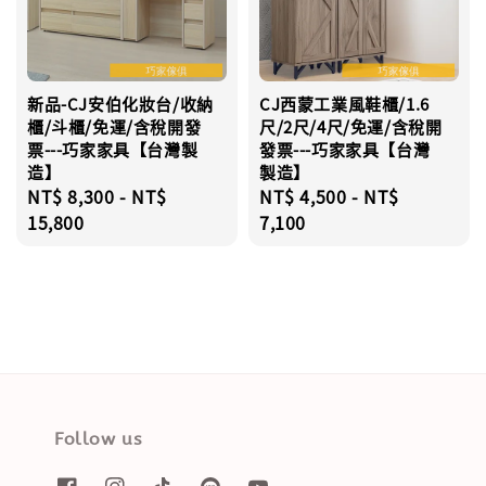
新品-CJ安伯化妝台/收納
CJ西蒙工業風鞋櫃/1.6
櫃/斗櫃/免運/含稅開發
尺/2尺/4尺/免運/含稅開
票---巧家家具【台灣製
發票---巧家家具【台灣
造】
製造】
Regular
NT$ 8,300
-
NT$
Regular
NT$ 4,500
-
NT$
price
15,800
price
7,100
Follow us