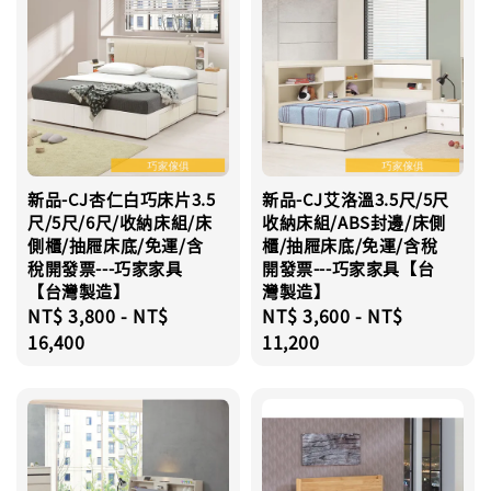
新品-CJ杏仁白巧床片3.5
新品-CJ艾洛溫3.5尺/5尺
尺/5尺/6尺/收納床組/床
收納床組/ABS封邊/床側
側櫃/抽屜床底/免運/含
櫃/抽屜床底/免運/含稅
稅開發票---巧家家具
開發票---巧家家具【台
【台灣製造】
灣製造】
Regular
NT$ 3,800
-
NT$
Regular
NT$ 3,600
-
NT$
price
16,400
price
11,200