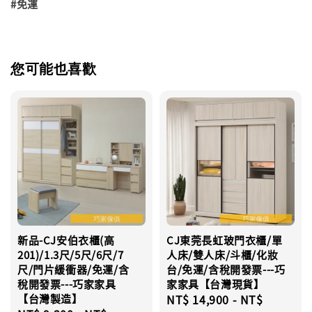
#免運
您可能也喜歡
新品-CJ安伯衣櫃(高
CJ東莞長虹玻門衣櫃/單
201)/1.3尺/5尺/6尺/7
人床/雙人床/斗櫃/化妝
尺/門片緩衝器/免運/含
台/免運/含稅開發票---巧
稅開發票---巧家家具
家家具【台灣現貨】
【台灣製造】
Regular
NT$ 14,900
-
NT$