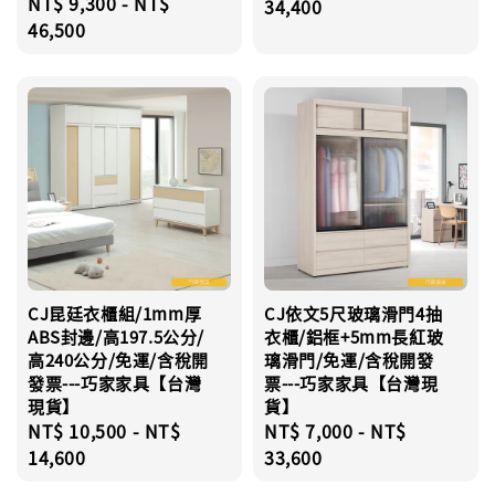
Regular
NT$ 9,300
-
NT$
price
34,400
price
46,500
CJ昆廷衣櫃組/1mm厚
CJ依文5尺玻璃滑門4抽
ABS封邊/高197.5公分/
衣櫃/鋁框+5mm長紅玻
高240公分/免運/含稅開
璃滑門/免運/含稅開發
發票---巧家家具【台灣
票---巧家家具【台灣現
現貨】
貨】
Regular
NT$ 10,500
-
NT$
Regular
NT$ 7,000
-
NT$
price
14,600
price
33,600