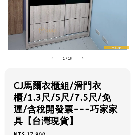
1
/
16
CJ馬爾衣櫃組/滑門衣
櫃/1.3尺/5尺/7.5尺/免
運/含稅開發票---巧家家
具【台灣現貨】
Regular
NT$ 17,800