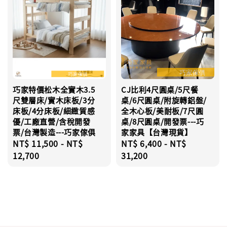
巧家特價松木全實木3.5
CJ比利4尺圓桌/5尺餐
尺雙層床/實木床板/3分
桌/6尺圓桌/附旋轉鋁盤/
床板/4分床板/細緻質感
全木心板/美耐板/7尺圓
優/工廠直營/含稅開發
桌/8尺圓桌/開發票---巧
票/台灣製造---巧家傢俱
家家具【台灣現貨】
Regular
NT$ 11,500
-
NT$
Regular
NT$ 6,400
-
NT$
price
12,700
price
31,200