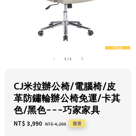
1
/
2
CJ米拉辦公椅/電腦椅/皮
革防鏽輪辦公椅免運/卡其
色/黑色---巧家家具
Sale
NT$ 3,990
Regular
優惠
NT$ 4,200
price
price