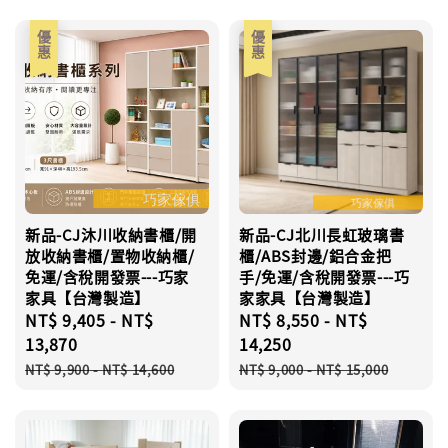
優惠
優惠
新品-CJ沐川收納書櫃/開
新品-CJ北川長虹玻璃書
放收納書櫃/置物收納櫃/
櫃/ABS封邊/鋁合金把
免運/含稅開發票---巧家
手/免運/含稅開發票---巧
家具【台灣製造】
家家具【台灣製造】
Sale
NT$ 9,405
-
NT$
Sale
NT$ 8,550
-
NT$
price
13,870
price
14,250
Regular
Regular
NT$ 9,900
-
NT$ 14,600
NT$ 9,000
-
NT$ 15,000
price
price