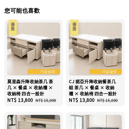
您可能也喜歡
優惠
優惠
莫里森升降收納茶几 茶
CJ 諾亞升降收納餐茶几
几 × 餐桌 × 收納櫃 ×
組 茶几 × 餐桌 × 收納
收納椅 四合一設計
櫃 × 收納椅 四合一設計
Sale
NT$ 13,800
Regular
Sale
NT$ 13,800
Regular
NT$ 15,000
NT$ 15,000
price
price
price
price