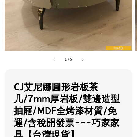
1
/
5
CJ艾尼娜圓形岩板茶
几/7mm厚岩板/雙邊造型
抽屜/MDF全烤漆材質/免
運/含稅開發票---巧家家
具【台灣現貨】