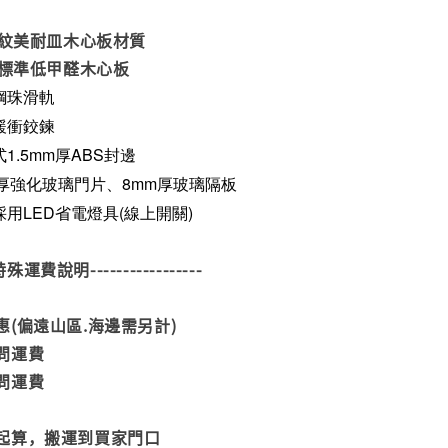
石紋美耐皿木心板材質
際標準低甲醛木心板
級鋼珠滑軌
壓緩衝鉸鍊
式1.5mm厚ABS封邊
mm厚強化玻璃門片、
8mm厚玻璃隔板
採用LED省電燈具(線上開關)
--特殊運費說明-----------------
(偏遠山區.海邊需另計)
問運費
問運費
起算，搬運到買家門口