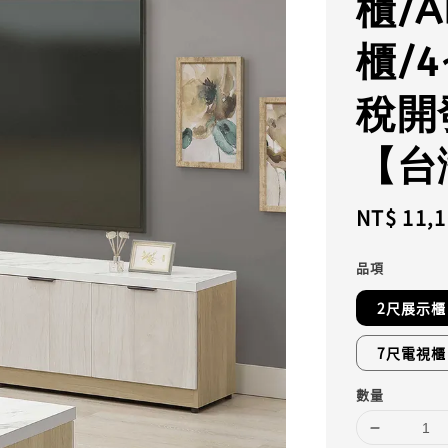
櫃/
櫃/
稅開
【台
Regular
NT$ 11,
price
品項
2尺展示櫃
7尺電視櫃
數量