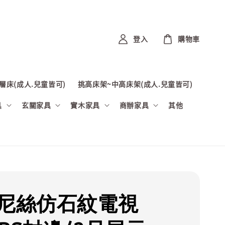
登入
購物車
層床(成人.兒童皆可)
挑高床架~中高床架(成人.兒童皆可)
具
玄關家具
實木家具
商辦家具
其他
丹尼絲仿石紋電視