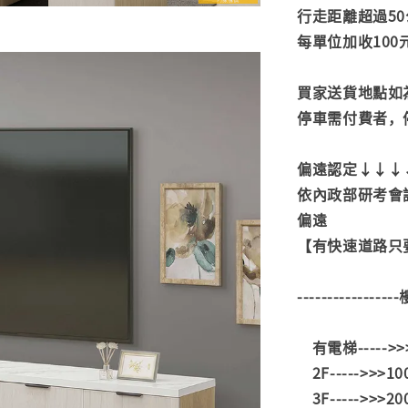
行走距離超過50
每單位加收100
買家送貨地點如
停車需付費者，
偏遠認定↓↓↓
依內政部研考會
偏遠
【有快速道路只要
---------------
有電梯----->
2F----->>>1
3F----->>>2