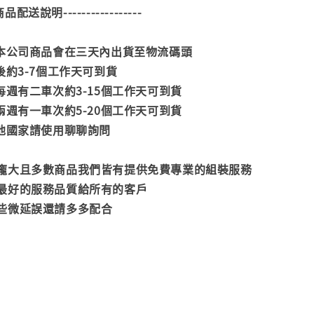
--商品配送說明-----------------
款本公司商品會在三天內出貨至物流碼頭
後約3-7個工作天可到貨
每週有二車次約3-15個工作天可到貨
兩週有一車次約5-20個工作天可到貨
其他國家請使用聊聊詢問
龐大且多數商品我們皆有提供免費專業的組裝服務
最好的服務品質給所有的客戶
些微延誤還請多多配合