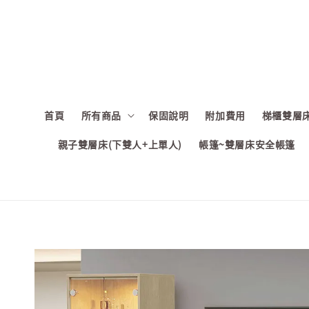
首頁
所有商品
保固說明
附加費用
梯櫃雙層床
親子雙層床(下雙人+上單人)
帳篷~雙層床安全帳篷