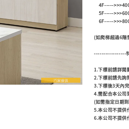
4F----->>>4
5F----->>>6
6F----->>>8
(如爬梯超過6
---------------
1.下標前請詳
2.下標前請先
3.下標後3天
4.需配合本公
(如需指定日期
5.本公司不提
6.本公司不提