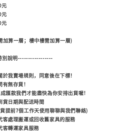
00元
00元
00元
階需加算一層；樓中樓需加算一層)
--特別說明-----------------
閱關於我賣場規則，同意後在下標！
詢問有無存貨！
內完成匯款我們才能盡快為你安排出貨喔！
司到貨日期與配送時間
到貨提前7個工作天使用聊聊與我們聯絡)
供代客處理搬運或回收舊家具的服務
供代客轉運家具服務