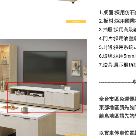
1.桌面:採用仿
2.板材:採用國
3.抽屜:採用高
4.門片:採用油
5.封邊:採用系統
6.玻璃:採用5
7.
燈具:展示櫃頂
---------------
全台市區免運優惠
東部地區請先詢
離島地區請先詢
以貨車停車位置