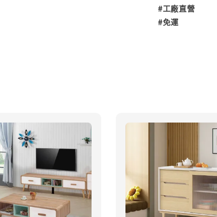
#工廠直營
#免運