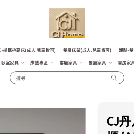
-梯櫃挑高床(成人.兒童皆可)
雙層床架(成人.兒童皆可)
鐵製-雙
臥室家具
床墊專區
客廳家具
餐廳家具
書房家
搜尋
CJ