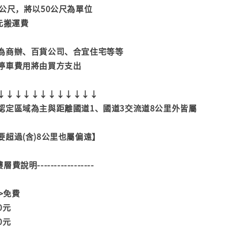
公尺，將以50公尺為單位
元搬運費
為商辦、百貨公司、合宜住宅等等
停車費用將由買方支出
↓↓↓↓↓↓↓↓↓↓↓↓
認定區域為主與距離國道1、國道3交流道8公里外皆屬
超過(含)8公里也屬偏遠】
--樓層費說明-----------------
>>免費
00元
00元