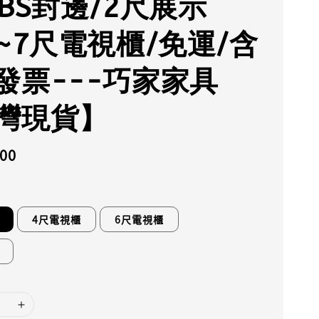
ABS封邊/2尺展示
4~7尺電視櫃/免運/含
發票---巧家家具
灣現貨】
100
4尺電視櫃
6尺電視櫃