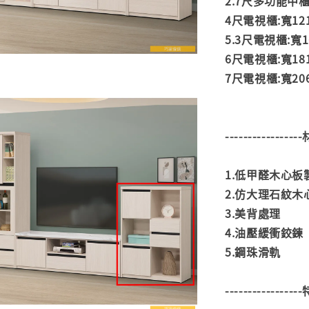
2.7尺多功能中櫃:寬
4尺電視櫃:寬121
5.3尺電視櫃:寬16
6尺電視櫃:寬181
7尺電視櫃:寬206
---------------
1.低甲醛木心板
2.仿大理石紋木
3.美背處理
4.油壓緩衝鉸鍊
5.鋼珠滑軌
---------------