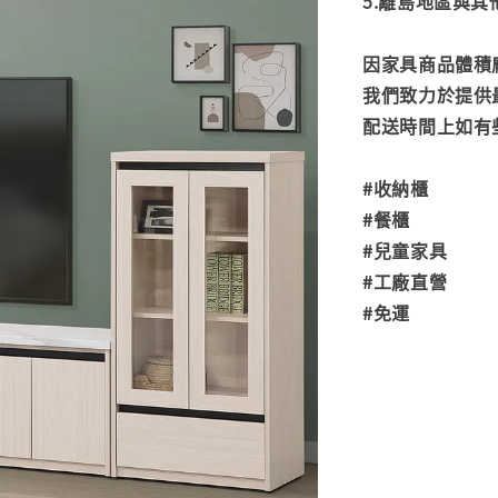
5.離島地區與
因家具商品體積
我們致力於提供
配送時間上如有
#收納櫃
#餐櫃
#兒童家具
#工廠直營
#免運