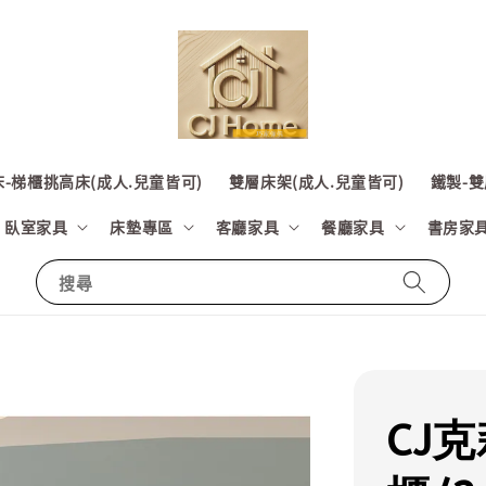
-梯櫃挑高床(成人.兒童皆可)
雙層床架(成人.兒童皆可)
鐵製-雙
臥室家具
床墊專區
客廳家具
餐廳家具
書房家
搜尋
CJ