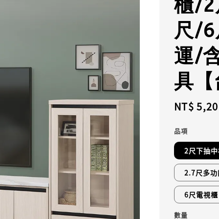
櫃/2
尺/
運/
具【
Regular
NT$ 5,20
price
品項
2尺下抽中
2.7尺多
6尺電視櫃
數量