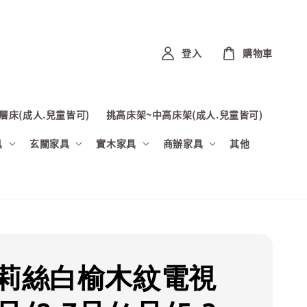
登入
購物車
層床(成人.兒童皆可)
挑高床架~中高床架(成人.兒童皆可)
具
玄關家具
實木家具
商辦家具
其他
克莉絲白榆木紋電視