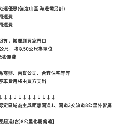
運優惠(偏遠山區.海邊需另計)
問運費
問運費
起算，搬運到買家門口
公尺，將以50公尺為單位
元搬運費
為商辦、百貨公司、合宜住宅等等
停車費用將由買方支出
↓↓↓↓↓↓↓↓↓↓↓↓
認定區域為主與距離國道1、國道3交流道8公里外皆屬
超過(含)8公里也屬偏遠】