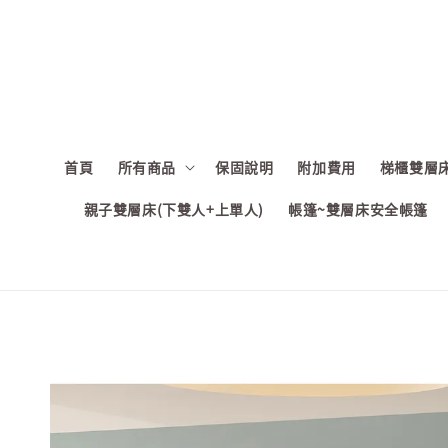
首頁
所有商品
保固說明
附加費用
梯櫃雙層床
親子雙層床(下雙人+上單人)
帳篷~雙層床安全帳篷