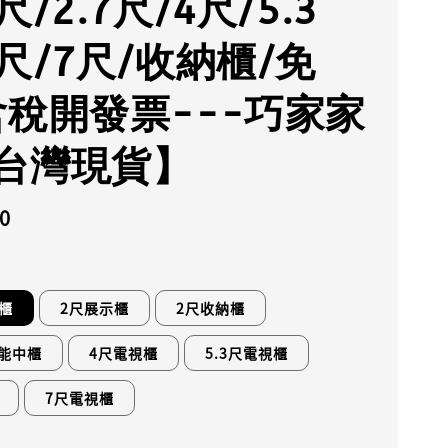
尺/2.7尺/4尺/5.3
6尺/7尺/收納櫃/免
含稅開發票---巧家家
台灣現貨】
0
櫃
2尺展示櫃
2尺收納櫃
功能中櫃
4尺電視櫃
5.3尺電視櫃
7尺電視櫃