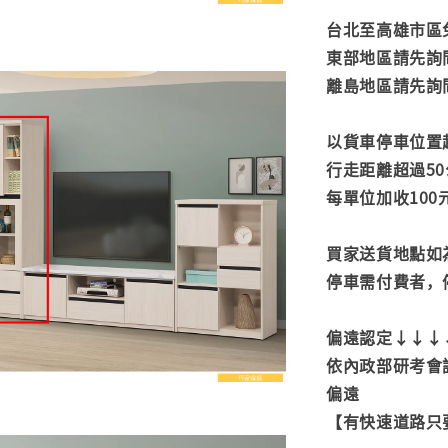
台北至高雄市區免
東部地區請先詢
離島地區請先詢
以貨車停車位置
行走距離超過50
每單位加收100
買家送貨地點如
停車需付費者，
偏遠認定↓↓↓
依內政部研考會
偏遠
【有快速道路只要