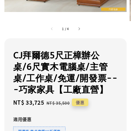
1
/
4
CJ拜爾德5尺正樟辦公
桌/6尺實木電腦桌/主管
桌/工作桌/免運/開發票--
-巧家家具【工廠直營】
Sale
NT$ 33,725
Regular
優惠
NT$ 35,500
price
price
適用優惠