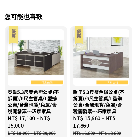
您可能也喜歡
優惠
優惠
泰勒5.3尺雙色辦公桌(不
歐里5.3尺雙色辦公桌(不
拆賣)/6尺主管桌/L型辦
拆賣)/6尺主管桌/L型辦
公桌/台灣現貨/免運/含
公桌/台灣現貨/免運/含
稅開發票---巧家家具
稅開發票---巧家家具
Sale
NT$ 17,100
-
NT$
Sale
NT$ 15,960
-
NT$
price
19,000
price
17,860
Regular
Regular
NT$ 18,000
-
NT$ 20,000
NT$ 16,800
-
NT$ 18,800