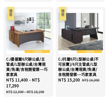
price
price
優惠
優惠
CJ曼德爾6尺辦公桌/主
CJ托爾6尺L型辦公桌(不
管桌/L型辦公桌/台灣現
可拆賣)/6尺主管桌/L型
貨/免運/含稅開發票---巧
辦公桌/台灣現貨/免運/
家家具
含稅開發票---巧家家具
Sale
NT$ 11,400
-
NT$
Sale
NT$ 15,200
Regular
NT$ 16,000
price
17,290
price
price
Regular
NT$ 12,000
-
NT$ 18,200
price