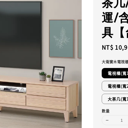
茶几
運/
具【
Regular
NT$ 10,
price
大衛實木電視
電視櫃(寬1
電視櫃(寬2
大茶几(寬1
數量