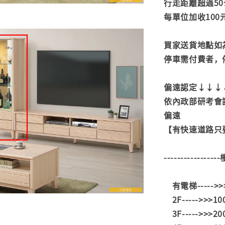
行走距離超過50
每單位加收100
買家送貨地點如
停車需付費者，
偏遠認定↓↓↓
依內政部研考會
偏遠
【有快速道路只要
---------------
有電梯----->
2F----->>>1
3F----->>>2