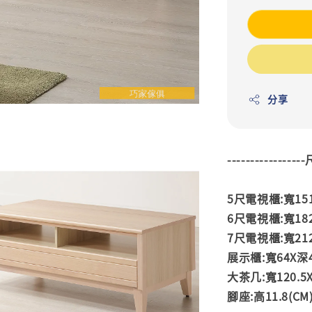
分享
---------------
5尺電視櫃:寬151.
6尺電視櫃:寬182X
7尺電視櫃:寬212.
展示櫃:寬64X深40
大茶几:寬120.5X
腳座:高11.8(CM