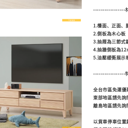
---------------
1.檯面、正面
2.側板為木心板
3.抽屜為三節式
4.抽牆側板為1
5.油壓緩衝展示
---------------
全台市區免運優惠
東部地區請先詢
離島地區請先詢
以貨車停車位置