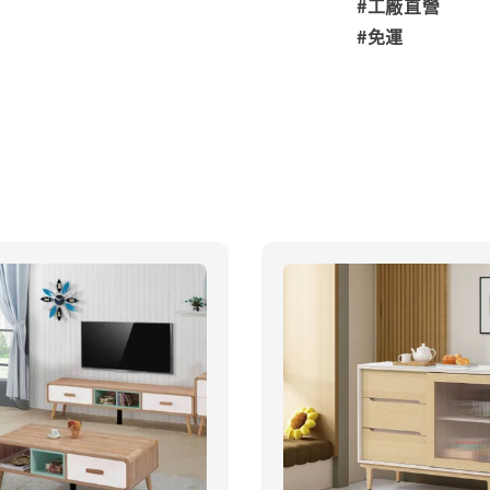
#工廠直營
#免運