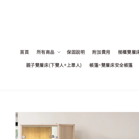
首頁
所有商品
保固說明
附加費用
梯櫃雙層床
親子雙層床(下雙人+上單人)
帳篷~雙層床安全帳篷