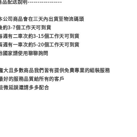
--商品配送說明-----------------
款本公司商品會在三天內出貨至物流碼頭
後約3-7個工作天可到貨
每週有二車次約3-15個工作天可到貨
兩週有一車次約5-20個工作天可到貨
其他國家請使用聊聊詢問
龐大且多數商品我們皆有提供免費專業的組裝服務
最好的服務品質給所有的客戶
些微延誤還請多多配合