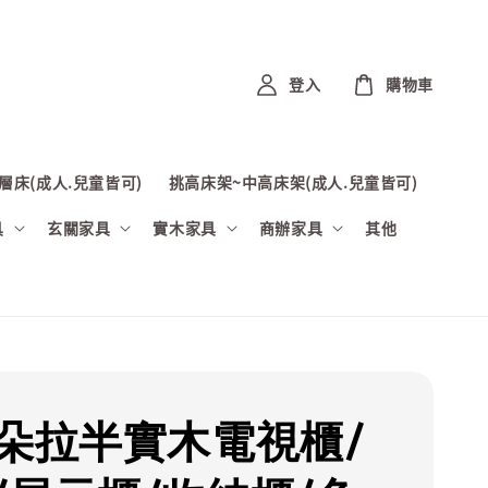
登入
購物車
層床(成人.兒童皆可)
挑高床架~中高床架(成人.兒童皆可)
具
玄關家具
實木家具
商辦家具
其他
星朵拉半實木電視櫃/