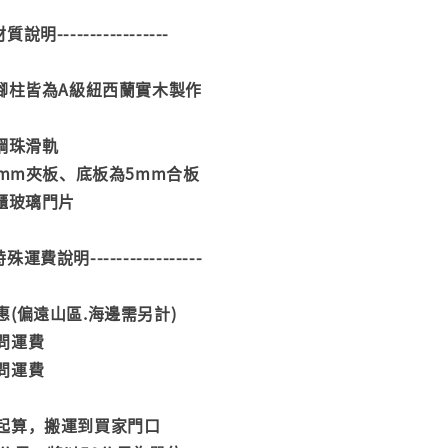
--材質說明-----------------
、腳柱皆為A級紐西蘭實木製作
鋼珠滑軌
2mm夾板、底板為5mm合板
櫃玻璃門片
--特殊運費說明-----------------
(偏遠山區.海邊需另計)
問運費
問運費
起算，搬運到買家門口