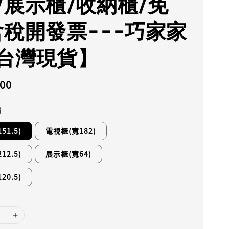
/展示櫃/收納櫃/免
含稅開發票---巧家家
台灣現貨】
900
櫃
51.5)
電視櫃(寬182)
12.5)
展示櫃(寬64)
20.5)