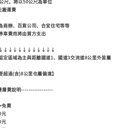
公尺，將以50公尺為單位
元搬運費
為商辦、百貨公司、合宜住宅等等
停車費用將由買方支出
↓↓↓↓↓↓↓↓↓↓↓↓
認定區域為主與距離國道1、國道3交流道8公里外皆屬
超過(含)8公里也屬偏遠】
--樓層費說明-----------------
>>免費
00元
00元