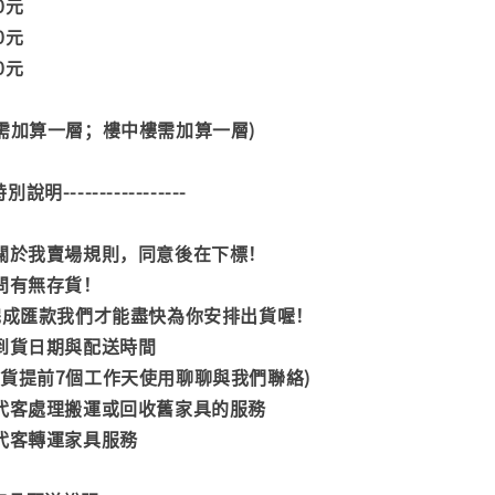
00元
00元
00元
階需加算一層；樓中樓需加算一層)
--特別說明-----------------
閱關於我賣場規則，同意後在下標！
詢問有無存貨！
內完成匯款我們才能盡快為你安排出貨喔！
司到貨日期與配送時間
到貨提前7個工作天使用聊聊與我們聯絡)
供代客處理搬運或回收舊家具的服務
供代客轉運家具服務