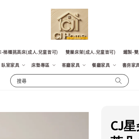
-梯櫃挑高床(成人.兒童皆可)
雙層床架(成人.兒童皆可)
鐵製-雙
臥室家具
床墊專區
客廳家具
餐廳家具
書房家
搜尋
CJ