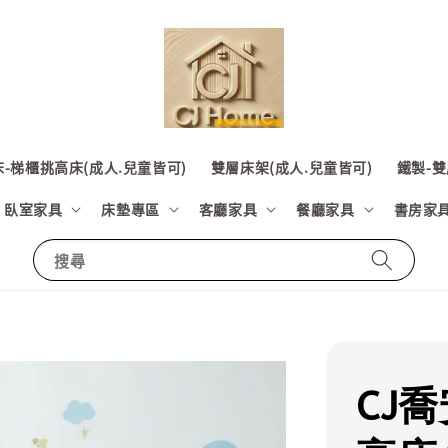
-梯櫃挑高床(成人.兒童皆可)
雙層床架(成人.兒童皆可)
鐵製-雙
臥室家具
床墊專區
客廳家具
餐廳家具
書房家
搜尋
CJ