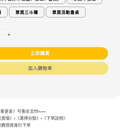
櫃
單買三斗櫃
單買活動書桌
立即購買
加入購物車
查看更多》可看全文!!!~~~
賣場》-《選擇分類》-《下單說明》
加費用再進行下單