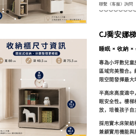
聯繫《客服》詢問
︾︾︾︾︾︾︾
CJ喬安娜
睡眠 × 收納 
專為小坪數兒童
區域完美整合。
限空間發揮最大
半高床高度適中
眠安全性。樓梯
放，培養孩子自
採用實木床架結
兼顧實用機能與