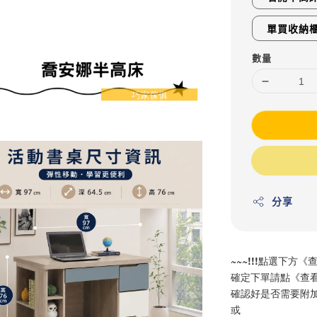
單買收納
數量
分享
~~~!!!點選下方《
確定下單請點《查看
確認好是否需要附
或