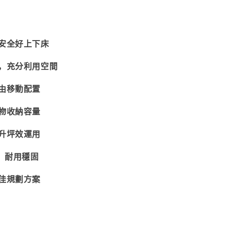
，安全好上下床
計，充分利用空間
自由移動配置
衣物收納容量
提升坪效運用
材，耐用穩固
最佳規劃方案