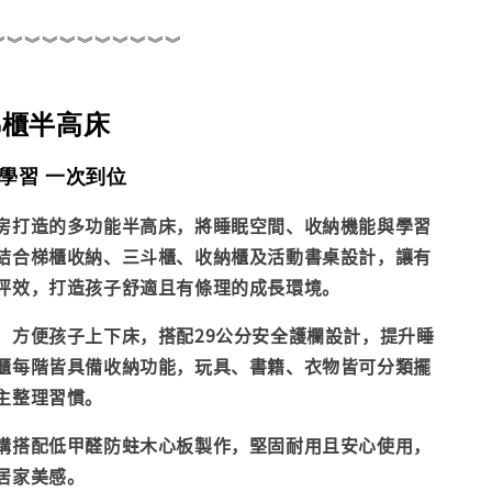
︾︾︾︾︾︾︾︾︾︾︾
梯櫃半高床
× 學習 一次到位
房打造的多功能半高床，將睡眠空間、收納機能與學習
結合梯櫃收納、三斗櫃、收納櫃及活動書桌設計，讓有
坪效，打造孩子舒適且有條理的成長環境。
，方便孩子上下床，搭配29公分安全護欄設計，提升睡
櫃每階皆具備收納功能，玩具、書籍、衣物皆可分類擺
主整理習慣。
構搭配低甲醛防蛀木心板製作，堅固耐用且安心使用，
居家美感。