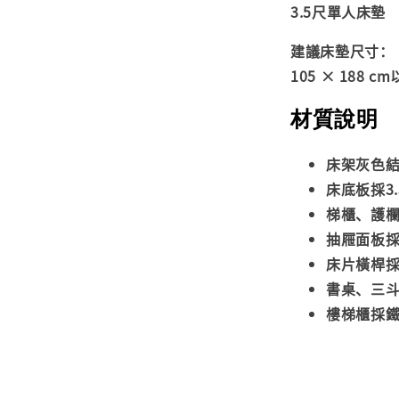
3.5尺單人床墊
建議床墊尺寸：
105 × 188 c
材質說明
床架灰色
床底板採3
梯櫃、護
抽屜面板採
床片橫桿採
書桌、三
樓梯櫃採