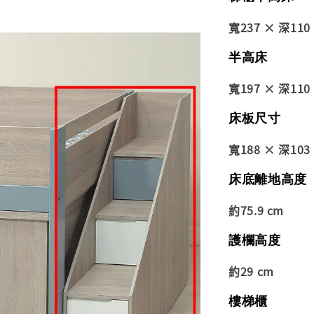
寬237 × 深110
半高床
寬197 × 深110
床板尺寸
寬188 × 深103
床底離地高度
約75.9 cm
護欄高度
約29 cm
樓梯櫃