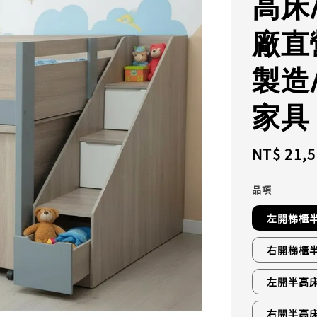
高床
廠直
製造
家具
Regular
NT$ 21,
price
品項
左開梯櫃半
右開梯櫃半
左開半高床
右開半高床