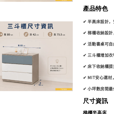
產品特色
✔ 半高床設計
✔ 梯櫃收納設
✔ 活動書桌可
✔ 三斗櫃增加
✔ 床下收納櫃
✔ MIT安心選
✔ 小坪數房間
尺寸資訊
梯櫃半高床