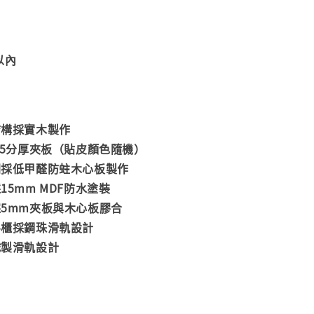
m以內
結構採實木製作
.5分厚夾板（貼皮顏色隨機）
欄採低甲醛防蛀木心板製作
15mm MDF防水塗裝
5mm夾板與木心板膠合
斗櫃採鋼珠滑軌設計
鐵製滑軌設計