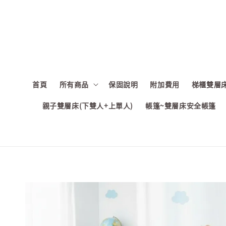
首頁
所有商品
保固說明
附加費用
梯櫃雙層床
親子雙層床(下雙人+上單人)
帳篷~雙層床安全帳篷