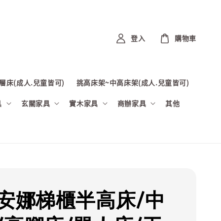
登入
購物車
層床(成人.兒童皆可)
挑高床架~中高床架(成人.兒童皆可)
具
玄關家具
實木家具
商辦家具
其他
喬安娜梯櫃半高床/中