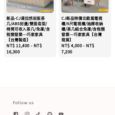
新品-CJ達拉然岩板茶
CJ新品特價北歐風電視
几/ABS封邊/雙面造型/
櫃/6尺電視櫃/抽屜收納
椅凳可收入茶几/免運/含
櫃/茶几組合免運/含稅開
稅開發票---巧家家具
發票---巧家家具【台灣
【台灣製造】
現貨】
Regular
NT$ 11,400
-
NT$
Regular
NT$ 4,000
-
NT$
price
16,300
price
7,200
Follow us