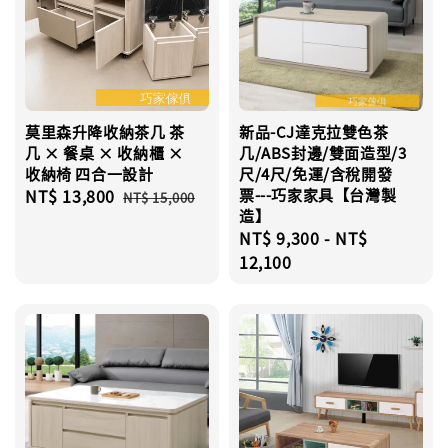
莫里森升降收納茶几 茶
新品-CJ達克拉雙色茶
几 × 餐桌 × 收納櫃 ×
几/ABS封邊/雙面造型/3
收納椅 四合一設計
尺/4尺/免運/含稅開發
Sale
NT$ 13,800
Regular
票---巧家家具【台灣製
NT$ 15,000
造】
price
price
Regular
NT$ 9,300
-
NT$
price
12,100