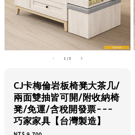
1
/
3
CJ卡梅倫岩板椅凳大茶几/
兩面雙抽皆可開/附收納椅
凳/免運/含稅開發票---
巧家家具【台灣製造】
Regular
NT$ 9,700