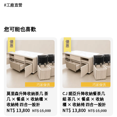
#工廠直營
您可能也喜歡
優惠
優惠
莫里森升降收納茶几 茶
CJ 諾亞升降收納餐茶几
几 × 餐桌 × 收納櫃 ×
組 茶几 × 餐桌 × 收納
收納椅 四合一設計
櫃 × 收納椅 四合一設計
Sale
NT$ 13,800
Regular
Sale
NT$ 13,800
Regular
NT$ 15,000
NT$ 15,000
price
price
price
price