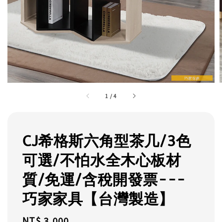
1
/
4
CJ希格斯六角型茶几/3色
可選/不怕水全木心板材
質/免運/含稅開發票---
巧家家具【台灣製造】
Regular
NT$ 3,000