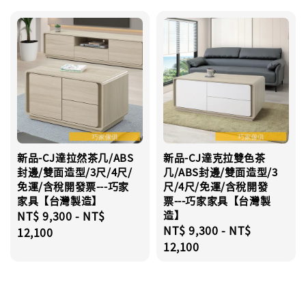
新品-CJ達拉然茶几/ABS
新品-CJ達克拉雙色茶
封邊/雙面造型/3尺/4尺/
几/ABS封邊/雙面造型/3
免運/含稅開發票---巧家
尺/4尺/免運/含稅開發
家具【台灣製造】
票---巧家家具【台灣製
Regular
NT$ 9,300
-
NT$
造】
Regular
NT$ 9,300
-
NT$
price
12,100
price
12,100