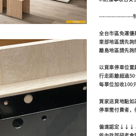
---------------
全台市區免運優惠
東部地區請先詢
離島地區請先詢
以貨車停車位置
行走距離超過50
每單位加收100
買家送貨地點如
停車需付費者，
偏遠認定↓↓↓
依內政部研考會