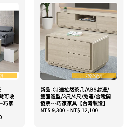
茶
新品-CJ達拉然茶几/ABS封邊/
椅凳可收
雙面造型/3尺/4尺/免運/含稅開
--巧家
發票---巧家家具【台灣製造】
Regular
NT$ 9,300
-
NT$ 12,100
0
price