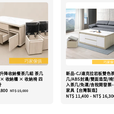
亞升降收納餐茶几組 茶几
新品-CJ達克拉岩板雙色
 × 收納櫃 × 收納椅 四
几/ABS封邊/雙面造型/
計
入茶几/免運/含稅開發票-
家具【台灣製造】
,800
Regular
NT$ 15,000
Regular
NT$ 11,400
-
NT$ 16,30
price
price