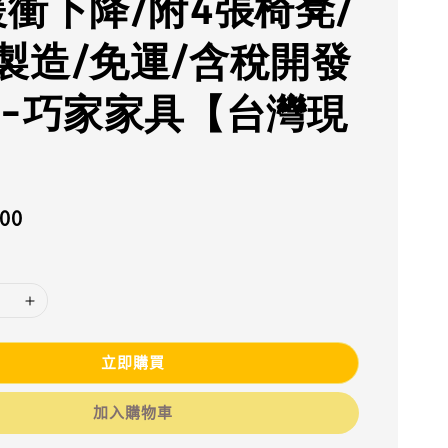
緩衝下降/附4張椅凳/
製造/免運/含稅開發
--巧家家具【台灣現
900
立即購買
加入購物車