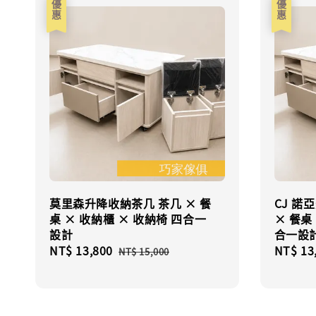
優惠
優惠
莫里森升降收納茶几 茶几 × 餐
CJ 諾
桌 × 收納櫃 × 收納椅 四合一
× 餐桌
設計
合一設
Sale
NT$ 13,800
Regular
Sale
NT$ 13
NT$ 15,000
price
price
price