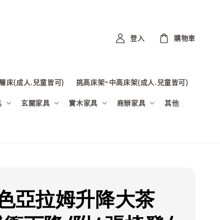
登入
購物車
層床(成人.兒童皆可)
挑高床架~中高床架(成人.兒童皆可)
具
玄關家具
實木家具
商辦家具
其他
淺色亞拉姆升降大茶