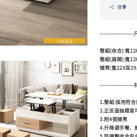
分享
---------------
整組(收合):寬120
整組(展開):寬120
矮凳:寬22X深29.
---------------
1.整組:採用符
2.正反面抽屜皆
3.附4張矮凳
4.升降避手彎
5.防撞擊收合安