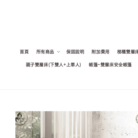
首頁
所有商品
保固說明
附加費用
梯櫃雙層床
親子雙層床(下雙人+上單人)
帳篷~雙層床安全帳篷