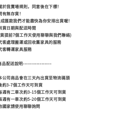
閱關於我賣場規則，同意後在下標！
詢問有無存貨！
內完成匯款我們才能盡快為你安排出貨喔！
司到貨日期與配送時間
到貨提前7個工作天使用聊聊與我們聯絡)
供代客處理搬運或回收舊家具的服務
供代客轉運家具服務
--商品配送說明-----------------
款本公司商品會在三天內出貨至物流碼頭
後約3-7個工作天可到貨
每週有二車次約3-15個工作天可到貨
兩週有一車次約5-20個工作天可到貨
其他國家請使用聊聊詢問