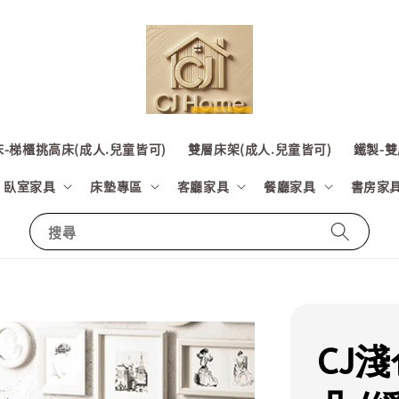
-梯櫃挑高床(成人.兒童皆可)
雙層床架(成人.兒童皆可)
鐵製-雙
臥室家具
床墊專區
客廳家具
餐廳家具
書房家
搜尋
CJ