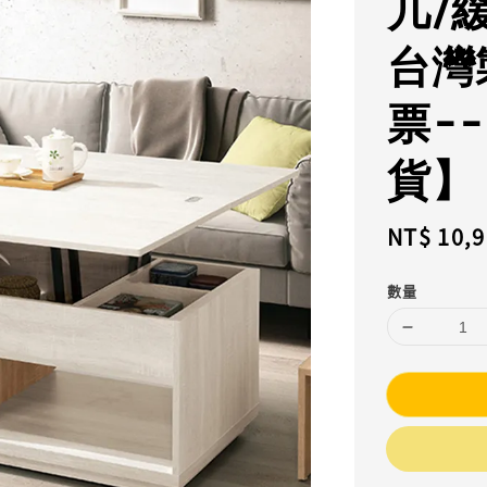
几/
台灣
票-
貨】
Regular
NT$ 10,
price
數量