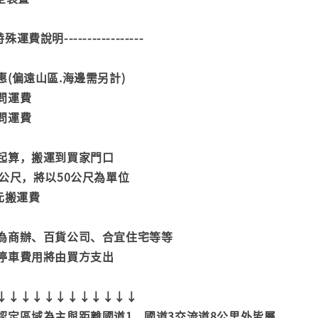
--特殊運費說明-----------------
(偏遠山區.海邊需另計)
問運費
問運費
起算，搬運到買家門口
公尺，將以50公尺為單位
元搬運費
為商辦、百貨公司、合宜住宅等等
停車費用將由買方支出
↓↓↓↓↓↓↓↓↓↓↓↓
認定區域為主與距離國道1、國道3交流道8公里外皆屬