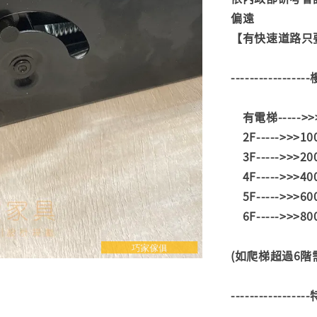
偏遠
【有快速道路只要
---------------
有電梯----->
2F----->>>1
3F----->>>2
4F----->>>4
5F----->>>6
6F----->>>8
(如爬梯超過6
---------------