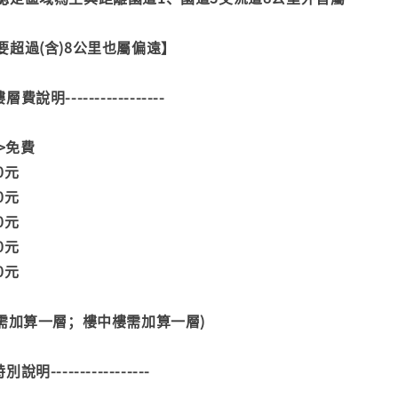
超過(含)8公里也屬偏遠】
--樓層費說明-----------------
>>免費
00元
00元
00元
00元
00元
階需加算一層；樓中樓需加算一層)
--特別說明-----------------