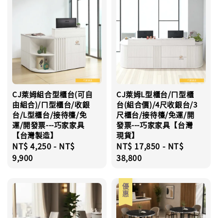
CJ萊姆組合型櫃台(可自
CJ萊姆L型櫃台/ㄇ型櫃
由組合)/ㄇ型櫃台/收銀
台(組合價)/4尺收銀台/3
台/L型櫃台/接待檯/免
尺櫃台/接待檯/免運/開
運/開發票---巧家家具
發票---巧家家具【台灣
【台灣製造】
現貨】
Regular
NT$ 4,250
-
NT$
Regular
NT$ 17,850
-
NT$
price
9,900
price
38,800
優惠