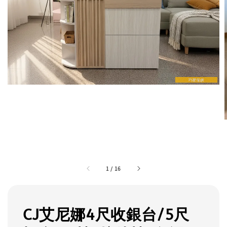
1
/
16
CJ艾尼娜4尺收銀台/5尺