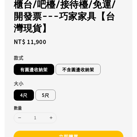
櫃台/吧檯/接待檯/免運/
開發票---巧家家具【台
灣現貨】
Regular
NT$ 11,900
price
款式
有圓邊收納架
不含圓邊收納架
大小
4尺
5尺
數量
立即購買