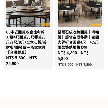
CJ中式圓桌收合比利剪
星曜石紋收納圓桌｜滑輪
刀腳4尺圓桌/5尺餐桌/6
設計節省空間移動｜空間
尺/7尺/8尺/全木心板/美
大師折合圓桌4尺｜4.5尺
耐板/開發票---巧家家具
兩款熱銷規格發售
【台灣製造】
Sale
NT$ 4,800
-
NT$
Regular
NT$ 5,300
-
NT$
price
5,800
price
25,900
Regular
NT$ 6,000
-
NT$ 7,500
price