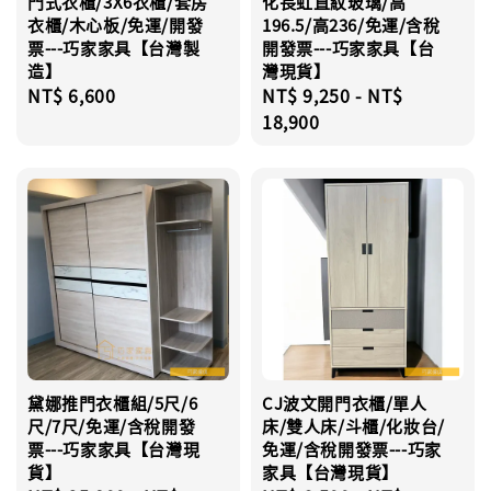
門式衣櫃/3X6衣櫃/套房
化長虹直紋玻璃/高
衣櫃/木心板/免運/開發
196.5/高236/免運/含稅
票---巧家家具【台灣製
開發票---巧家家具【台
造】
灣現貨】
Regular
NT$ 6,600
Regular
NT$ 9,250
-
NT$
price
price
18,900
黛娜推門衣櫃組/5尺/6
CJ波文開門衣櫃/單人
尺/7尺/免運/含稅開發
床/雙人床/斗櫃/化妝台/
票---巧家家具【台灣現
免運/含稅開發票---巧家
貨】
家具【台灣現貨】