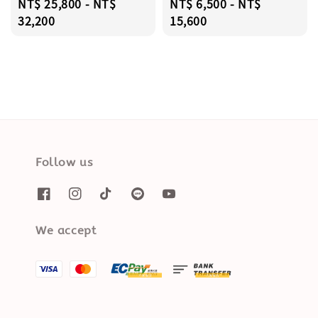
Regular
NT$ 25,800
-
NT$
Regular
NT$ 6,500
-
NT$
price
32,200
price
15,600
Follow us
We accept