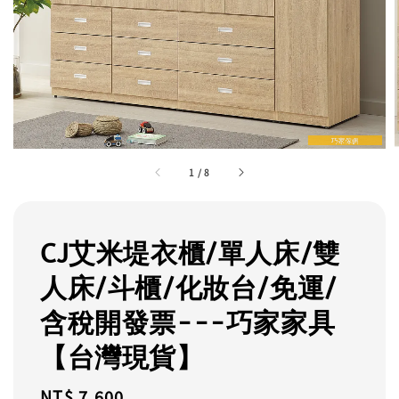
1
/
8
CJ艾米堤衣櫃/單人床/雙
人床/斗櫃/化妝台/免運/
含稅開發票---巧家家具
【台灣現貨】
Regular
NT$ 7,600