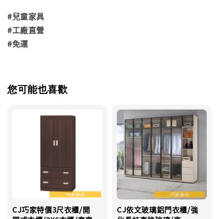
#兒童家具
#工廠直營
#免運
您可能也喜歡
CJ巧家特價3尺衣櫃/開
CJ依文玻璃鋁門衣櫃/強