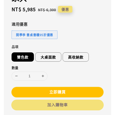
Sale
NT$ 5,985
Regular
優惠
NT$ 6,300
price
price
適用優惠
開學季 書桌書櫃95折優惠
品項
雙色款
大桌面款
高收納款
數量
立即購買
加入購物車