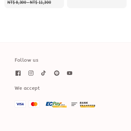
Regular
NT$ 8,300
-
NT$ 11,300
price
Follow us
We accept