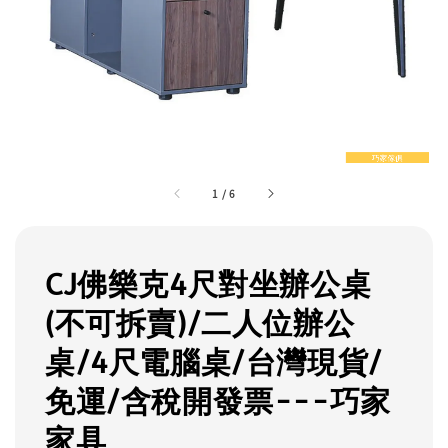
1
/
6
CJ佛樂克4尺對坐辦公桌
(不可拆賣)/二人位辦公
桌/4尺電腦桌/台灣現貨/
免運/含稅開發票---巧家
家具