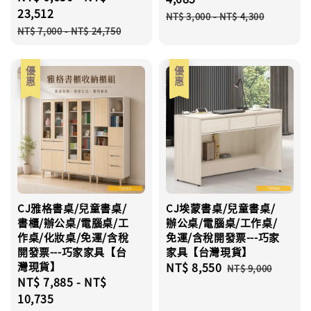
price
23,512
Regular
NT$ 3,000
-
NT$ 4,300
Regular
price
NT$ 7,000
-
NT$ 24,750
price
優惠
優惠
CJ雅格書桌/兒童書桌/
CJ埃蒙書桌/兒童書桌/
書櫃/辦公桌/電腦桌/工
辦公桌/電腦桌/工作桌/
作桌/化妝桌/免運/含稅
免運/含稅開發票---巧家
開發票---巧家家具【台
家具【台灣現貨】
灣現貨】
Sale
NT$ 8,550
Regular
NT$ 9,000
Sale
NT$ 7,885
-
NT$
price
price
price
10,735