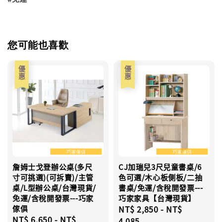
您可能也喜歡
優惠
優惠
詹姆士戈登辦公桌(多尺
CJ加瑞兒3尺兒童書桌/6
寸可挑選)(可拆賣)/主管
色可選/木心板側板/二抽
桌/L型辦公桌/台灣現貨/
書桌/免運/含稅開發票---
免運/含稅開發票---巧家
巧家家具【台灣現貨】
傢俱
Sale
NT$ 2,850
-
NT$
Sale
NT$ 6,650
-
NT$
price
4,085