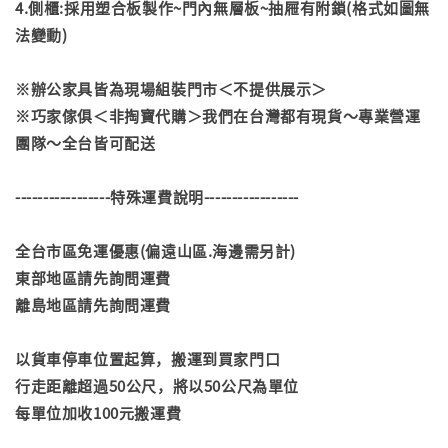
4.側櫃:採用塑合板製作~門內無層板~抽屜有附鎖(格式如圖無
法變動)
※辦公家具皆為現場組裝門市＜不提供展示＞
※巧家傢俱＜非掏寶代購＞我們在台灣都有現貨～專業營運
團隊～全台皆可配送
-----------------特殊運費說明-----------------
全台市區免運優惠(偏遠山區.海邊需另計)
東部地區請先詢問運費
離島地區請先詢問運費
以貨車停車位置起算，搬運到買家門口
行走距離超過50公尺，將以50公尺為單位
每單位加收100元搬運費