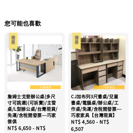
您可能也喜歡
優惠
優惠
詹姆士戈登辦公桌(多尺
CJ加布列3尺書桌/兒童
寸可挑選)(可拆賣)/主管
書桌/電腦桌/辦公桌/工
桌/L型辦公桌/台灣現貨/
作桌/免運/含稅開發票---
免運/含稅開發票---巧家
巧家家具【台灣現貨】
傢俱
Sale
NT$ 4,560
-
NT$
Sale
NT$ 6,650
-
NT$
price
6,507