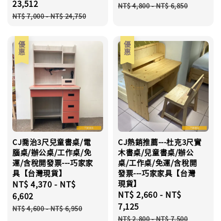
price
23,512
Regular
NT$ 4,800
-
NT$ 6,850
Regular
price
NT$ 7,000
-
NT$ 24,750
price
優惠
優惠
CJ喬治3尺兒童書桌/電
CJ熱銷推薦---杜克3尺實
腦桌/辦公桌/工作桌/免
木書桌/兒童書桌/辦公
運/含稅開發票---巧家家
桌/工作桌/免運/含稅開
具【台灣現貨】
發票---巧家家具【台灣
Sale
NT$ 4,370
-
NT$
現貨】
Sale
NT$ 2,660
-
NT$
price
6,602
price
7,125
Regular
NT$ 4,600
-
NT$ 6,950
Regular
price
NT$ 2,800
-
NT$ 7,500