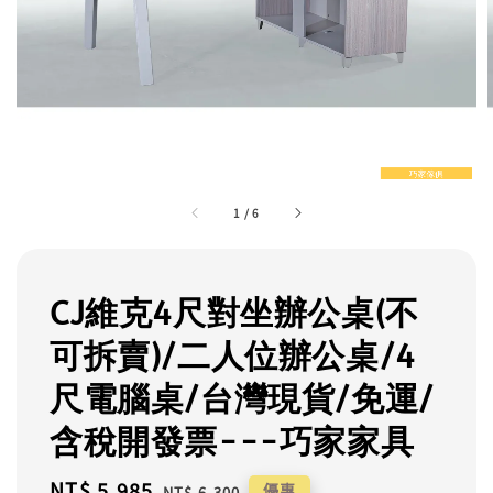
1
/
6
CJ維克4尺對坐辦公桌(不
可拆賣)/二人位辦公桌/4
尺電腦桌/台灣現貨/免運/
含稅開發票---巧家家具
Sale
NT$ 5,985
Regular
優惠
NT$ 6,300